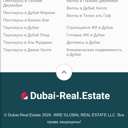
Пентхаусы в Пальме
Виллы в Пальме Джумейре
Джумейре
Виллы в Дубай Хиллс
Пентхаусы в Дубай Марине
Виллы в Тилал аль Гаф
Пентхаусы в Бизнес-Бэе
Таунхаусы в Дубае
Строящиеся ЖК в Дубае
Таунхаусы в Дубай Лэнд
Готовые ЖК в Дубае
Таунхаусы в Аль Фурджан
Дуплексы в Дубае
Таунхаусы в Дамак Хиллс
Коммерческая недвижимость
в Дубае
© Dubai-Real.Estate 2026. WRE GLOBAL REAL ESTATE LLC. Все
права защищены!