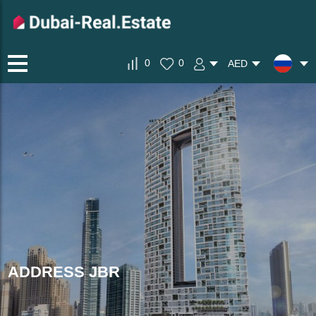
0
0
AED
ADDRESS JBR