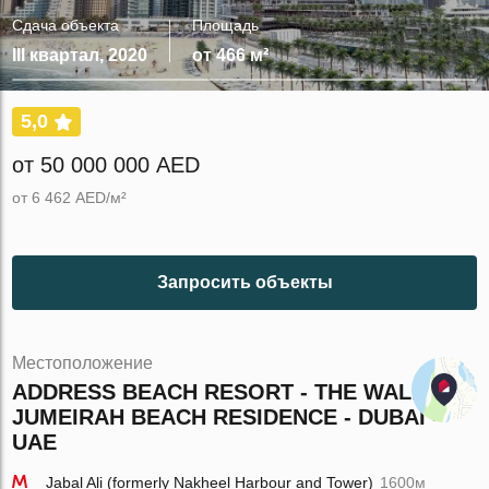
Сдача объекта
Площадь
III квартал, 2020
от 466 м²
5,0
от 50 000 000 AED
от 6 462 AED/м²
Запросить объекты
Местоположение
ADDRESS BEACH RESORT - THE WALK -
JUMEIRAH BEACH RESIDENCE - DUBAI -
UAE
Jabal Ali (formerly Nakheel Harbour and Tower)
1600м