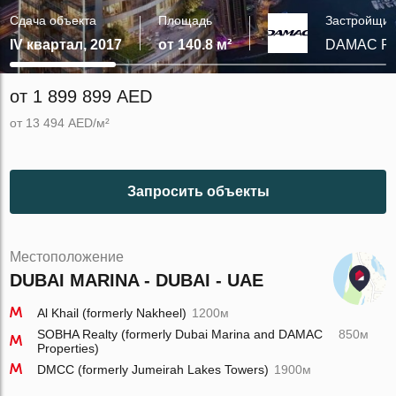
Сдача объекта
Площадь
Застройщик
IV квартал, 2017
от 140.8 м²
DAMAC Pro
от 1 899 899 AED
от 13 494 AED/м²
Запросить объекты
Местоположение
DUBAI MARINA - DUBAI - UAE
Al Khail (formerly Nakheel)
1200м
SOBHA Realty (formerly Dubai Marina and DAMAC
850м
Properties)
DMCC (formerly Jumeirah Lakes Towers)
1900м