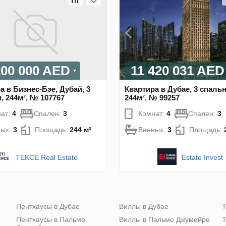
200 000 AED
11 420 031 AED
а в Бизнес-Бэе, Дубай, 3
Квартира в Дубае, 3 спальн
, 244м², № 107767
244м², № 99257
ат:
4
Спален:
3
Комнат:
4
Спален:
3
ных:
3
Площадь:
244 м²
Ванных:
3
Площадь:
TEKCE Real Estate
Estate Invest
Пентхаусы в Дубае
Виллы в Дубае
Т
Пентхаусы в Пальме
Виллы в Пальме Джумейре
Т