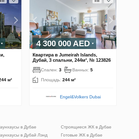
4 300 000 AED
и,
Квартира в Jumeirah Islands,
Дубай, 3 спальни, 244м², № 123826
Спален:
3
Ванных:
5
244 м²
Площадь:
244 м²
Engel&Volkers Dubai
аунхаусы в Дубае
Строящиеся ЖК в Дубае
аунхаусы в Дубай Лэнд
Готовые ЖК в Дубае