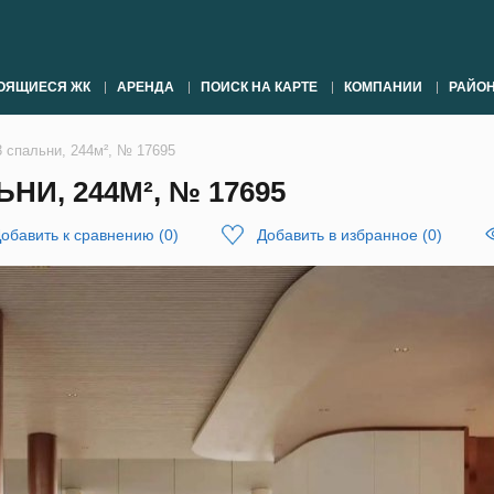
ОЯЩИЕСЯ ЖК
АРЕНДА
ПОИСК НА КАРТЕ
КОМПАНИИ
РАЙО
3 спальни, 244м², № 17695
НИ, 244М², № 17695
обавить к сравнению
(
0
)
Добавить в избранное
(
0
)