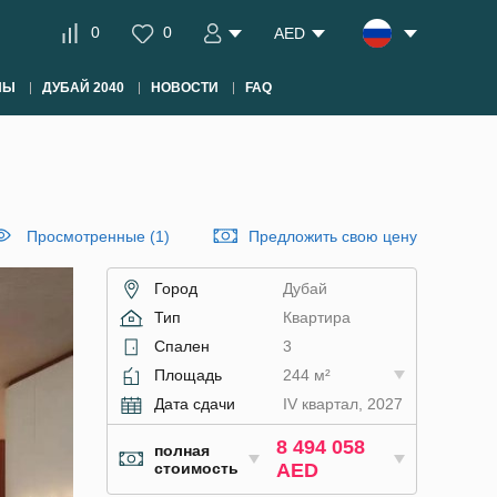
0
0
AED
НЫ
ДУБАЙ 2040
НОВОСТИ
FAQ
Просмотренные (1)
Предложить свою цену
Город
Дубай
Тип
Квартира
Спален
3
Площадь
244 м²
Дата сдачи
IV квартал, 2027
8 494 058
полная
стоимость
AED