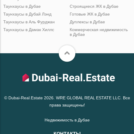
Таунхаусы в Дубае
Строящиеся ЖК в Дубае
Таунхаусы в Дубай Лэнд
Готовые ЖК в Дубае
Таунхаусы в Аль Фурджан
Дуплексы в Дубае
Таунхаусы в Дамак Хиллс
Коммерческая недвижимость
в Дубае
© Dubai-Real.Estate 2026. WRE GLOBAL REAL ESTATE LLC. Все
права защищены!
Недвижимость в Дубае
КОНТАКТЫ