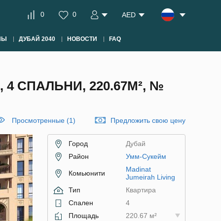
0
0
AED
НЫ
ДУБАЙ 2040
НОВОСТИ
FAQ
 4 СПАЛЬНИ, 220.67М², №
Просмотренные (1)
Предложить свою цену
Город
Дубай
Район
Умм-Сукейм
Madinat
Комьюнити
Jumeirah Living
Тип
Квартира
Спален
4
Площадь
220.67 м²