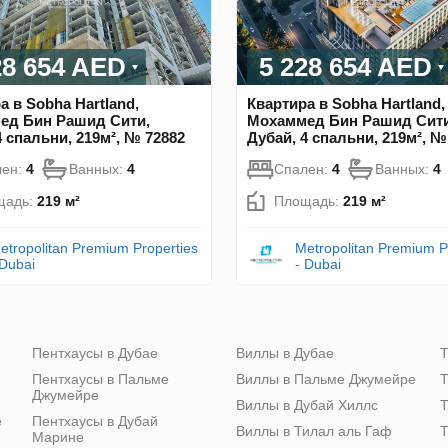
28 654 AED
5 228 654 AED
а в Sobha Hartland,
Квартира в Sobha Hartland,
ед Бин Рашид Сити,
Мохаммед Бин Рашид Сити
4 спальни, 219м², № 72882
Дубай, 4 спальни, 219м², №
лен:
4
Ванных:
4
Спален:
4
Ванных:
4
щадь:
219 м²
Площадь:
219 м²
etropolitan Premium Properties
Metropolitan Premium P
 Dubai
- Dubai
Пентхаусы в Дубае
Виллы в Дубае
Т
Пентхаусы в Пальме
Виллы в Пальме Джумейре
Т
Джумейре
Виллы в Дубай Хиллс
Т
е
Пентхаусы в Дубай
Виллы в Тилал аль Гаф
Т
Марине