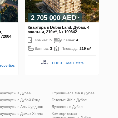
2 705 000 AED
Квартира в Dubai Land, Дубай, 4
,
спальни, 219м², № 100642
 72884
Комнат:
5
Спален:
4
Ванных:
3
Площадь:
219 м²
TEKCE Real Estate
roperties
аунхаусы в Дубае
Строящиеся ЖК в Дубае
аунхаусы в Дубай Лэнд
Готовые ЖК в Дубае
аунхаусы в Аль Фурджан
Дуплексы в Дубае
аунхаусы в Дамак Хиллс
Коммерческая
недвижимость в Дубае