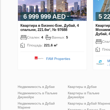
6 999 999 AED
5 2
Квартира в Бизнес-Бэе, Дубай, 4
Квартир
спальни, 221.6м², № 97688
Мохамм
Дубай, 
Спален:
4
Ванных:
5
Спа
Площадь:
221.6 м²
Пло
FAM Properties
M
-
Недвижимость в Дубае
Квартиры в Дубае
Недвижимость в Пальме
Квартиры в Пальме
Джумейре
Джумейре
Недвижимость в Дубай
Квартиры в Дубай Марин
Марине
Квартиры в Бизнес-Бэе