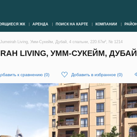
ОЯЩИЕСЯ ЖК
АРЕНДА
ПОИСК НА КАРТЕ
КОМПАНИИ
РАЙО
Jumeirah Living, Умм-Сукейм, Дубай, 4 спальни, 220.67м², № 1214
AH LIVING, УММ-СУКЕЙМ, ДУБАЙ,
обавить к сравнению
(
0
)
Добавить в избранное
(
0
)