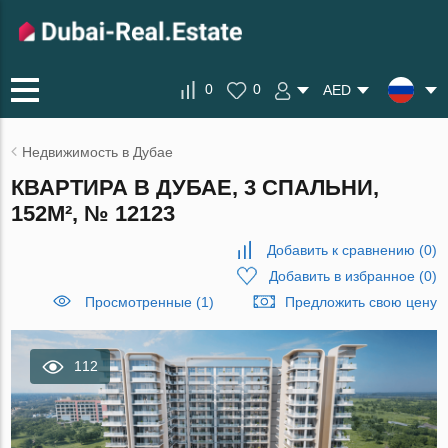
0
0
AED
Недвижимость в Дубае
КВАРТИРА В ДУБАЕ, 3 СПАЛЬНИ,
152М², № 12123
Добавить к сравнению
(
0
)
Добавить в избранное
(
0
)
Просмотренные (1)
Предложить свою цену
112