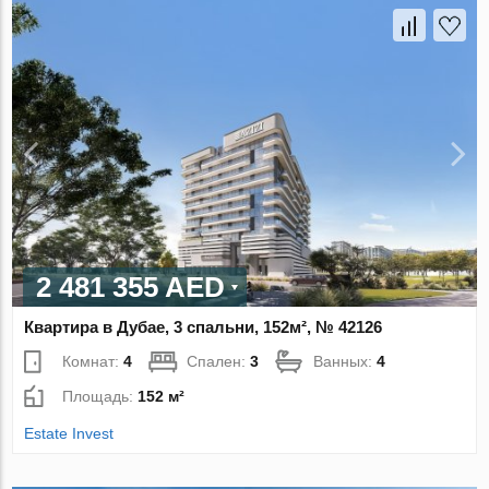
2 481 355 AED
Квартира в Дубае, 3 спальни, 152м², № 42126
Комнат:
4
Спален:
3
Ванных:
4
Площадь:
152 м²
Estate Invest