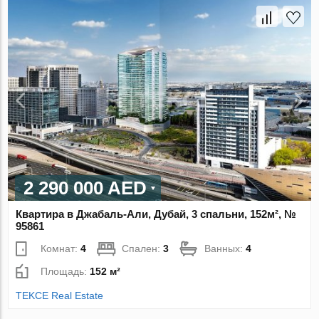
2 290 000 AED
Квартира в Джабаль-Али, Дубай, 3 спальни, 152м², №
95861
Комнат:
4
Спален:
3
Ванных:
4
Площадь:
152 м²
TEKCE Real Estate