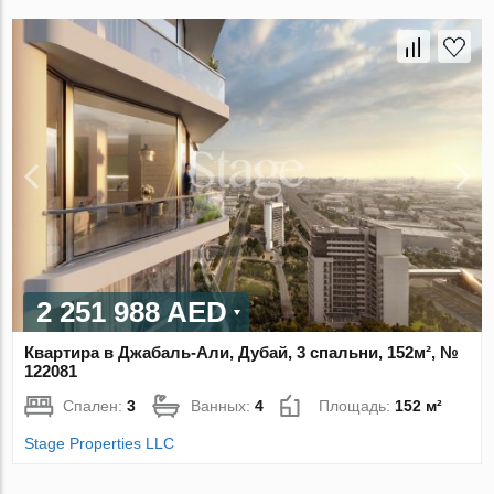
2 251 988 AED
Квартира в Джабаль-Али, Дубай, 3 спальни, 152м², №
122081
Спален:
3
Ванных:
4
Площадь:
152 м²
Stage Properties LLC