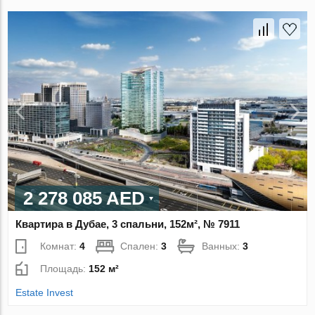
2 278 085 AED
Квартира в Дубае, 3 спальни, 152м², № 7911
Комнат:
4
Спален:
3
Ванных:
3
Площадь:
152 м²
Estate Invest