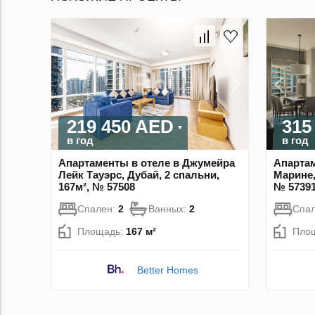
219 450 AED
315
в год
в год
Апартаменты в отеле в Джумейра
Апартам
Лейк Тауэрс, Дубай, 2 спальни,
Марине,
167м², № 57508
№ 5739
Спален:
2
Ванных:
2
Спа
Площадь:
167 м²
Пло
Better Homes