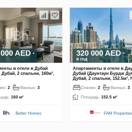
 000 AED
320 000 AED
в год
енты в отеле в Дубай
Апартаменты в отеле в Да
 Дубай, 2 спальни, 160м²,
Дубай (Даунтаун Бурдж Дуб
1
Дубай, 2 спальни, 152.5м²,
лен:
2
Ванных:
3
Спален:
2
Ванных:
3
щадь:
160 м²
Площадь:
152.5 м²
Better Homes
FAM Propertie