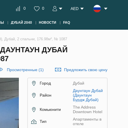
0
0
AED
НЫ
ДУБАЙ 2040
НОВОСТИ
FAQ
, Дубай, 2 спальни, 176.98м², № 1087
 ДАУНТАУН ДУБАЙ
087
Просмотренные (1)
Предложить свою цену
Город
Дубай
Даунтаун Дубай
Район
(Даунтаун
Бурдж Дубай)
The Address
Комьюнити
Downtown Hotel
Апартаменты в
Тип
отеле