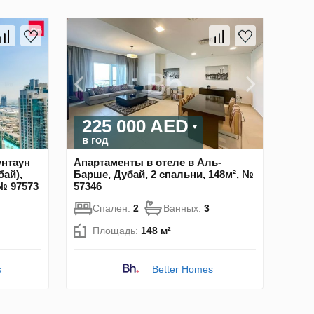
225 000 AED
в год
унтаун
Апартаменты в отеле в Аль-
ай),
Барше, Дубай, 2 спальни, 148м², №
 № 97573
57346
Спален:
2
Ванных:
3
Площадь:
148 м²
s
Better Homes