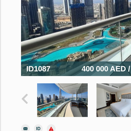
ID1087
400 000 AED