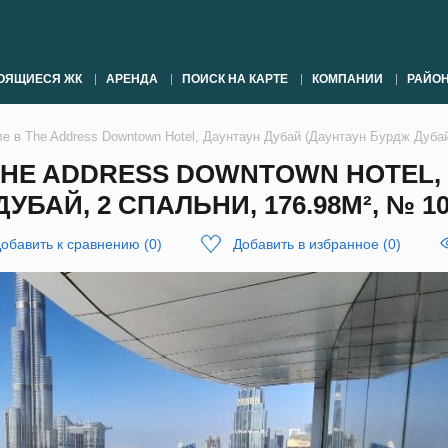
ОЯЩИЕСЯ ЖК
АРЕНДА
ПОИСК НА КАРТЕ
КОМПАНИИ
РАЙО
е в The Address Downtown Hotel, Даунтаун Дубай (Даунтаун Бурдж Дубай)
THE ADDRESS DOWNTOWN HOTEL,
УБАЙ, 2 СПАЛЬНИ, 176.98М², № 1
обавить к сравнению
(
0
)
Добавить в избранное
(
0
)