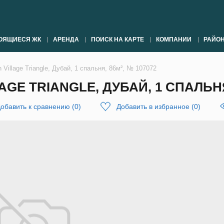
ОЯЩИЕСЯ ЖК
АРЕНДА
ПОИСК НА КАРТЕ
КОМПАНИИ
РАЙО
 Village Triangle, Дубай, 1 спальня, 86м², № 107072
GE TRIANGLE, ДУБАЙ, 1 СПАЛЬНЯ,
обавить к сравнению
(
0
)
Добавить в избранное
(
0
)