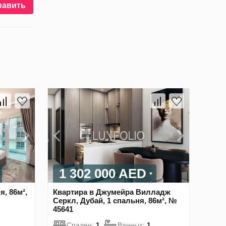
равить
1 302 000 AED
я, 86м²,
Квартира в Джумейра Вилладж
Серкл, Дубай, 1 спальня, 86м², №
45641
Спален:
1
Ванных:
1