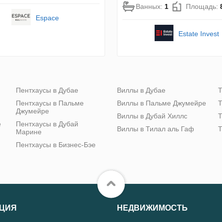
Ванных:
1
Площадь:
Espace
Estate Invest
Пентхаусы в Дубае
Виллы в Дубае
Т
Пентхаусы в Пальме
Виллы в Пальме Джумейре
Т
Джумейре
Виллы в Дубай Хиллс
Т
е
Пентхаусы в Дубай
Виллы в Тилал аль Гаф
Т
Марине
Пентхаусы в Бизнес-Бэе
ЦИЯ
НЕДВИЖИМОСТЬ