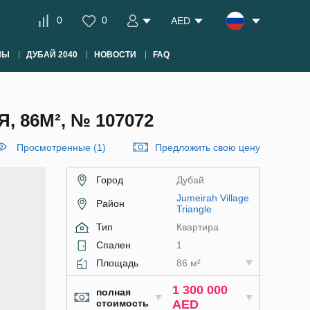
0
0
AED
НЫ
ДУБАЙ 2040
НОВОСТИ
FAQ
 86М², № 107072
Просмотренные (1)
Предложить свою цену
Город
Дубай
Jumeirah Village
Район
Triangle
Тип
Квартира
Спален
1
Площадь
86 м²
1 300 000
полная
стоимость
AED