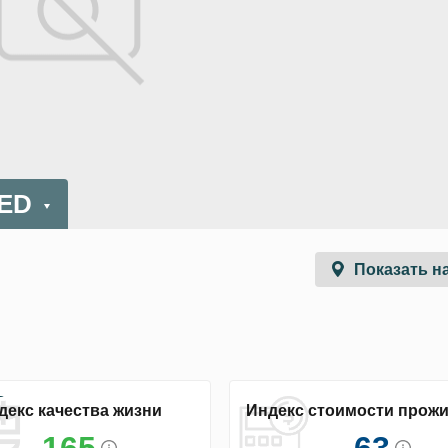
AED
Показать на
декс качества жизни
Индекс стоимости прож
165
63