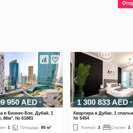
Отп
99 950 AED
1 300 833 AED
а в Бизнес-Бэе, Дубай, 1
Квартира в Дубае, 1 спальн
, 86м², № 61881
№ 5454
лен:
1
Площадь:
86 м²
Комнат:
2
Спален:
1