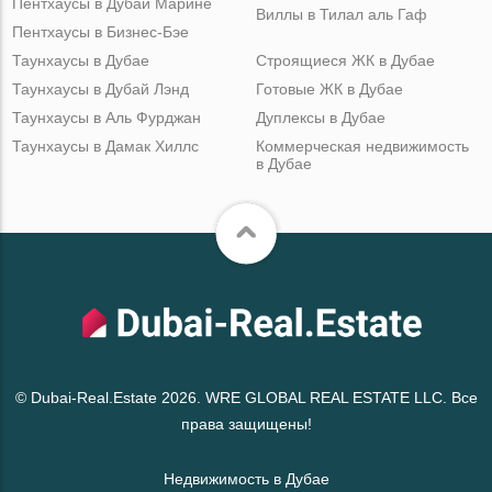
Пентхаусы в Дубай Марине
Виллы в Тилал аль Гаф
Пентхаусы в Бизнес-Бэе
Таунхаусы в Дубае
Строящиеся ЖК в Дубае
Таунхаусы в Дубай Лэнд
Готовые ЖК в Дубае
Таунхаусы в Аль Фурджан
Дуплексы в Дубае
Таунхаусы в Дамак Хиллс
Коммерческая недвижимость
в Дубае
© Dubai-Real.Estate 2026. WRE GLOBAL REAL ESTATE LLC. Все
права защищены!
Недвижимость в Дубае