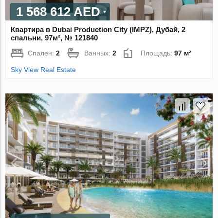
1 568 612 AED
Квартира в Dubai Production City (IMPZ), Дубай, 2
спальни, 97м², № 121840
Спален:
2
Ванных:
2
Площадь:
97 м²
Sky View Real Estate