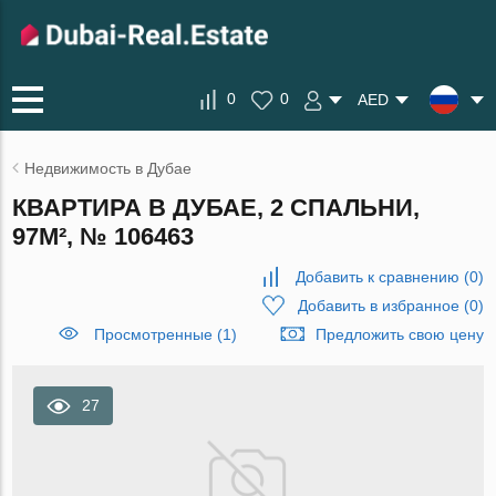
0
0
AED
Недвижимость в Дубае
КВАРТИРА В ДУБАЕ, 2 СПАЛЬНИ,
97М², № 106463
Добавить к сравнению
(
0
)
Добавить в избранное
(
0
)
Просмотренные (1)
Предложить свою цену
27