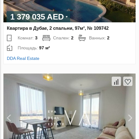
1 379 035 AED
Квартира в Дубае, 2 спальни, 97м², № 109742
Комнат:
3
Спален:
2
Ванных:
2
Площадь:
97 м²
DDA Real Estate