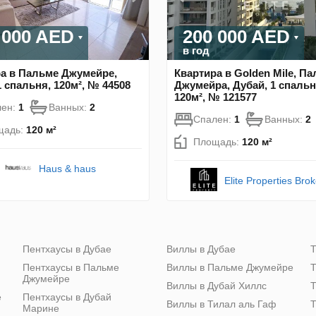
 000 AED
200 000 AED
в год
а в Пальме Джумейре,
Квартира в Golden Mile, П
1 спальня, 120м², № 44508
Джумейра, Дубай, 1 спальн
120м², № 121577
лен:
1
Ванных:
2
Спален:
1
Ванных:
2
щадь:
120 м²
Площадь:
120 м²
Haus & haus
Elite Properties Bro
Пентхаусы в Дубае
Виллы в Дубае
Т
Пентхаусы в Пальме
Виллы в Пальме Джумейре
Т
Джумейре
Виллы в Дубай Хиллс
Т
е
Пентхаусы в Дубай
Виллы в Тилал аль Гаф
Т
Марине