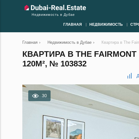
Недвижимость в Дубае
ГЛАВНАЯ
НЕДВИЖИМОСТЬ
СТР
Главная
›
Недвижимость в Дубае
›
Квартира в The Fai
КВАРТИРА В THE FAIRMONT
120М², № 103832
Д
30