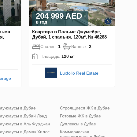
204 999 AED
в год
альма
Квартира в Пальме Джумейре,
я,
Дубай, 1 спальня, 120м², № 46268
Спален:
1
Ванных:
2
Площадь:
120 м²
Luxfolio Real Estate
kerage
аунхаусы в Дубае
Строящиеся ЖК в Дубае
аунхаусы в Дубай Лэнд
Готовые ЖК в Дубае
аунхаусы в Аль Фурджан
Дуплексы в Дубае
аунхаусы в Дамак Хиллс
Коммерческая
недвижимость в Дубае