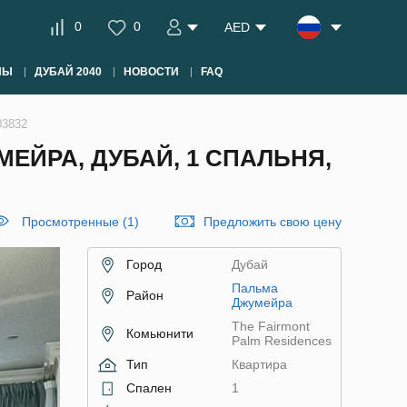
0
0
AED
НЫ
ДУБАЙ 2040
НОВОСТИ
FAQ
03832
МЕЙРА, ДУБАЙ, 1 СПАЛЬНЯ,
Просмотренные (1)
Предложить свою цену
Город
Дубай
Пальма
Район
Джумейра
The Fairmont
Комьюнити
Palm Residences
Тип
Квартира
Спален
1