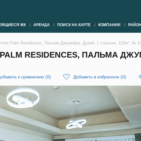
ОЯЩИЕСЯ ЖК
АРЕНДА
ПОИСК НА КАРТЕ
КОМПАНИИ
РАЙО
rmont Palm Residences, Пальма Джумейра, Дубай, 1 спальня, 120м², № 1
 PALM RESIDENCES, ПАЛЬМА ДЖУ
обавить к сравнению
(
0
)
Добавить в избранное
(
0
)