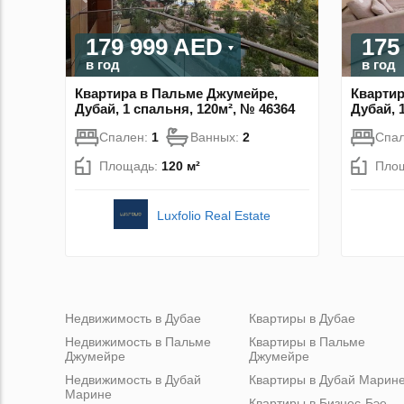
179 999 AED
175
в год
в год
Квартира в Пальме Джумейре,
Квартир
Дубай, 1 спальня, 120м², № 46364
Дубай, 
Спален:
1
Ванных:
2
Спа
Площадь:
120 м²
Пло
Luxfolio Real Estate
Недвижимость в Дубае
Квартиры в Дубае
Недвижимость в Пальме
Квартиры в Пальме
Джумейре
Джумейре
Недвижимость в Дубай
Квартиры в Дубай Марин
Марине
Квартиры в Бизнес-Бэе