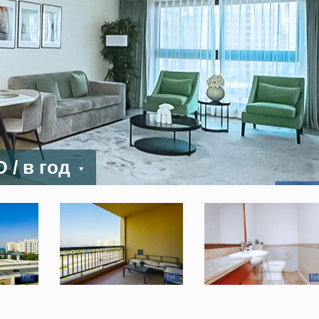
ED
/ в год