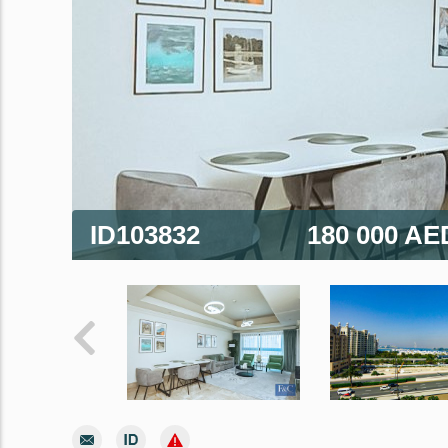
ID103832
180 000 A