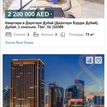
2 200 000 AED
Квартира в Даунтаун Дубай (Даунтаун Бурдж Дубай),
Дубай, 1 спальня, 73м², № 110369
Спален:
1
Ванных:
1
Площадь:
73 м²
Dacha Real Estate