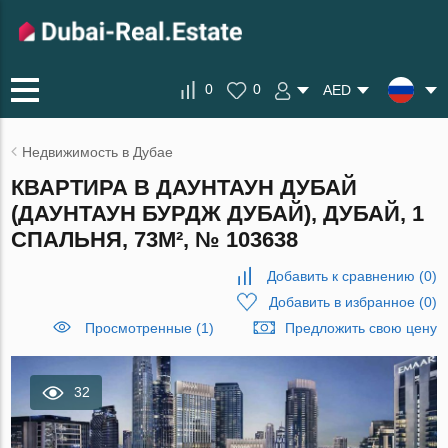
0
0
AED
Недвижимость в Дубае
КВАРТИРА В ДАУНТАУН ДУБАЙ
(ДАУНТАУН БУРДЖ ДУБАЙ), ДУБАЙ, 1
СПАЛЬНЯ, 73М², № 103638
Добавить к сравнению
(
0
)
Добавить в избранное
(
0
)
Просмотренные (1)
Предложить свою цену
32