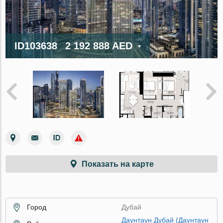
ID103638
2 192 888 AED
Показать на карте
Город
Дубай
Даунтаун Дубай (Даунтаун