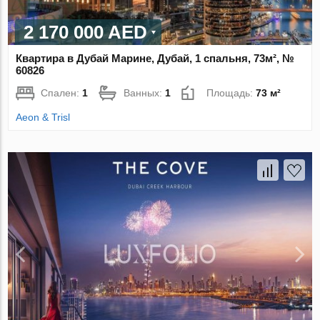
2 170 000 AED
Квартира в Дубай Марине, Дубай, 1 спальня, 73м², №
60826
Спален:
1
Ванных:
1
Площадь:
73 м²
Aeon & Trisl