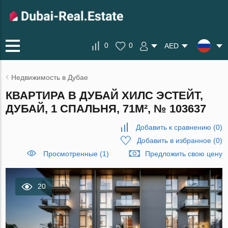
0
0
AED
Недвижимость в Дубае
КВАРТИРА В ДУБАЙ ХИЛС ЭСТЕЙТ,
ДУБАЙ, 1 СПАЛЬНЯ, 71М², № 103637
Добавить к сравнению
(
0
)
Добавить в избранное
(
0
)
Просмотренные (1)
Предложить свою цену
20