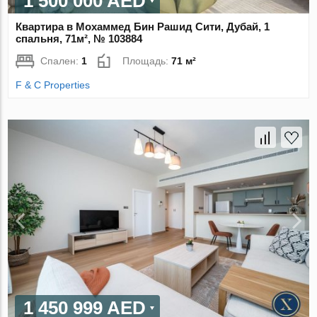
1 500 000 AED
Квартира в Мохаммед Бин Рашид Сити, Дубай, 1
спальня, 71м², № 103884
Спален:
1
Площадь:
71 м²
F & C Properties
1 450 999 AED