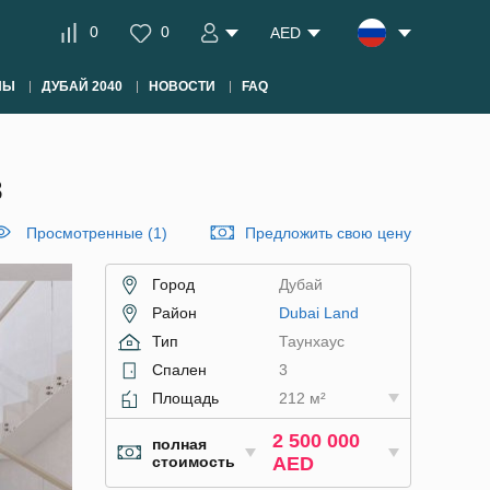
0
0
AED
НЫ
ДУБАЙ 2040
НОВОСТИ
FAQ
3
Просмотренные (1)
Предложить свою цену
Город
Дубай
Район
Dubai Land
Тип
Таунхаус
Спален
3
Площадь
212 м²
2 500 000
полная
стоимость
AED