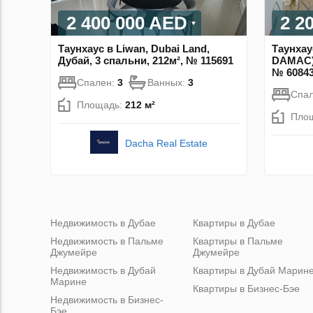
2 400 000 AED
2 2
Таунхаус в Liwan, Dubai Land,
Таунхау
Дубай, 3 спальни, 212м², № 115691
DAMAC),
№ 6084
Спален:
3
Ванных:
3
Спа
Площадь:
212 м²
Пло
Dacha Real Estate
Недвижимость в Дубае
Квартиры в Дубае
Недвижимость в Пальме
Квартиры в Пальме
Джумейре
Джумейре
Недвижимость в Дубай
Квартиры в Дубай Марин
Марине
Квартиры в Бизнес-Бэе
Недвижимость в Бизнес-
Бэе