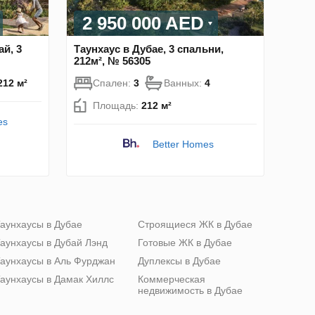
2 950 000 AED
ай, 3
Таунхаус в Дубае, 3 спальни,
212м², № 56305
212 м²
Спален:
3
Ванных:
4
Площадь:
212 м²
es
Better Homes
аунхаусы в Дубае
Строящиеся ЖК в Дубае
аунхаусы в Дубай Лэнд
Готовые ЖК в Дубае
аунхаусы в Аль Фурджан
Дуплексы в Дубае
аунхаусы в Дамак Хиллс
Коммерческая
недвижимость в Дубае