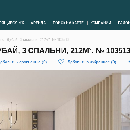
ОЯЩИЕСЯ ЖК
АРЕНДА
ПОИСК НА КАРТЕ
КОМПАНИИ
РАЙО
and, Дубай, 3 спальни, 212м², № 103513
БАЙ, 3 СПАЛЬНИ, 212М², № 10351
обавить к сравнению
(
0
)
Добавить в избранное
(
0
)