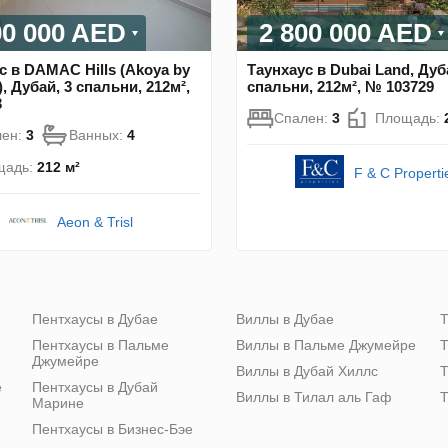
00 000 AED
2 800 000 AED
с в DAMAC Hills (Akoya by
Таунхаус в Dubai Land, Дуб
 Дубай, 3 спальни, 212м²,
спальни, 212м², № 103729
3
Спален:
3
Площадь:
лен:
3
Ванных:
4
щадь:
212 м²
F & C Properti
Aeon & Trisl
Пентхаусы в Дубае
Виллы в Дубае
Т
Пентхаусы в Пальме
Виллы в Пальме Джумейре
Т
Джумейре
Виллы в Дубай Хиллс
Т
е
Пентхаусы в Дубай
Виллы в Тилал аль Гаф
Т
Марине
Пентхаусы в Бизнес-Бэе