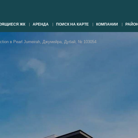
ОЯЩИЕСЯ ЖК
АРЕНДА
ПОИСК НА КАРТЕ
КОМПАНИИ
РАЙО
llection в Pearl Jumeirah, Джумейра, Дубай, № 103054