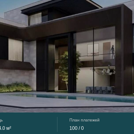
дь
План платежей
.0 м²
100 / 0