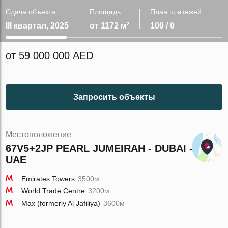
Сдача объекта
Площадь
План платежей
III квартал, 2025
от 1172 м²
100 / 0
от 59 000 000 AED
Запросить объекты
Местоположение
67V5+2JP PEARL JUMEIRAH - DUBAI -
UAE
Emirates Towers
3500м
World Trade Centre
3200м
Max (formerly Al Jafiliya)
3600м