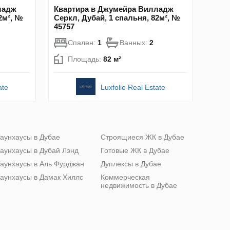
ладж
Квартира в Джумейра Вилладж
2м², №
Серкл, Дубай, 1 спальня, 82м², №
45757
Спален:
1
Ванных:
2
Площадь:
82 м²
ate
Luxfolio Real Estate
аунхаусы в Дубае
Строящиеся ЖК в Дубае
аунхаусы в Дубай Лэнд
Готовые ЖК в Дубае
аунхаусы в Аль Фурджан
Дуплексы в Дубае
аунхаусы в Дамак Хиллс
Коммерческая
недвижимость в Дубае