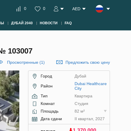
0
0
AED
НЫ
ДУБАЙ 2040
НОВОСТИ
FAQ
№ 103007
Просмотренные (1)
Предложить свою цену
Город
Дубай
Dubai Healthcare
Район
City
Тип
Квартира
Комнат
Студия
Площадь
82 м²
Дата сдачи
II квартал, 2027
1 370 000