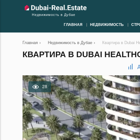
Недвижимость в Дубае
ГЛАВНАЯ
НЕДВИЖИМОСТЬ
СТР
Главная
›
Недвижимость в Дубае
›
Квартира в Dubai He
КВАРТИРА В DUBAI HEALTHCA
Д
28