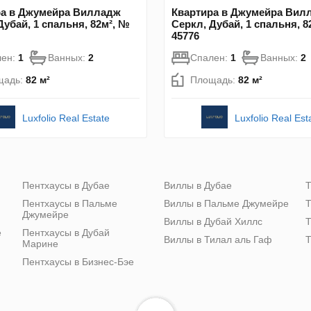
ра в Джумейра Вилладж
Квартира в Джумейра Вил
Дубай, 1 спальня, 82м², №
Серкл, Дубай, 1 спальня, 8
45776
лен:
1
Ванных:
2
Спален:
1
Ванных:
2
щадь:
82 м²
Площадь:
82 м²
Luxfolio Real Estate
Luxfolio Real Est
Пентхаусы в Дубае
Виллы в Дубае
Т
Пентхаусы в Пальме
Виллы в Пальме Джумейре
Т
Джумейре
Виллы в Дубай Хиллс
Т
е
Пентхаусы в Дубай
Виллы в Тилал аль Гаф
Т
Марине
Пентхаусы в Бизнес-Бэе