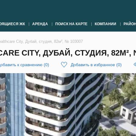
ОЯЩИЕСЯ ЖК
АРЕНДА
ПОИСК НА КАРТЕ
КОМПАНИИ
РАЙО
althcare City, Дубай, студия, 82м², № 103007
RE CITY, ДУБАЙ, СТУДИЯ, 82М², 
обавить к сравнению
(
0
)
Добавить в избранное
(
0
)