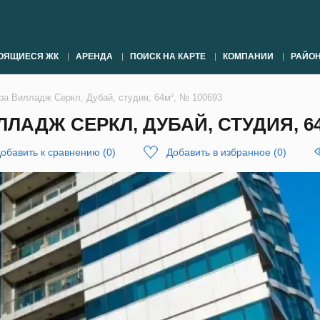
ОЯЩИЕСЯ ЖК
АРЕНДА
ПОИСК НА КАРТЕ
КОМПАНИИ
РАЙО
ра Вилладж Серкл, Дубай, студия, 64м², № 100693
АДЖ СЕРКЛ, ДУБАЙ, СТУДИЯ, 64М
обавить к сравнению
(
0
)
Добавить в избранное
(
0
)