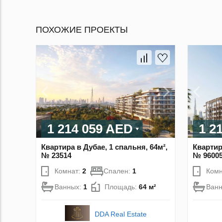
ПОХОЖИЕ ПРОЕКТЫ
1 214 059 AED
1 2
Квартира в Дубае, 1 спальня, 64м²,
Квартир
№ 23514
№ 9600
Комнат:
2
Спален:
1
Комн
Ванных:
1
Площадь:
64 м²
Ван
DDA Real Estate