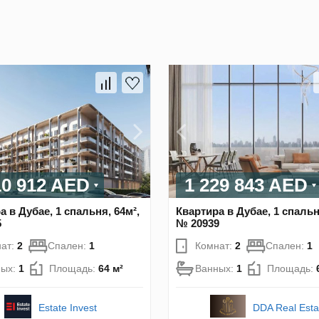
10 912 AED
1 229 843 AED
а в Дубае, 1 спальня, 64м²,
Квартира в Дубае, 1 спальн
5
№ 20939
ат:
2
Спален:
1
Комнат:
2
Спален:
1
ных:
1
Площадь:
64 м²
Ванных:
1
Площадь:
DDA Real Esta
Estate Invest