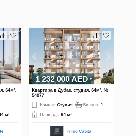
1 232 000 AED
я, 64м²,
Квартира в Дубае, студия, 64м², №
54077
Комнат:
Студия
Ванных:
1
64 м²
Площадь:
64 м²
te
Primo Capital