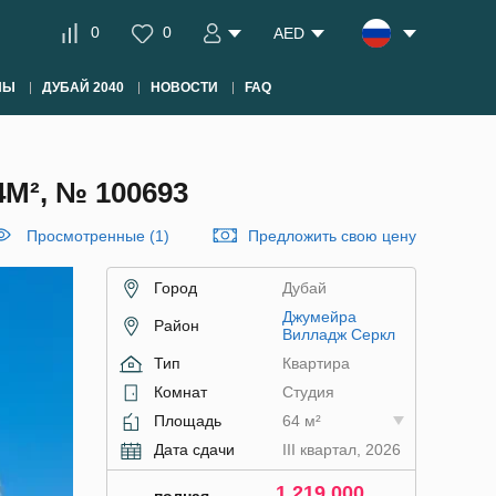
0
0
AED
НЫ
ДУБАЙ 2040
НОВОСТИ
FAQ
², № 100693
Просмотренные (1)
Предложить свою цену
Город
Дубай
Джумейра
Район
Вилладж Серкл
Тип
Квартира
Комнат
Студия
Площадь
64 м²
Дата сдачи
III квартал, 2026
1 219 000