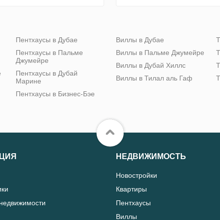
Пентхаусы в Дубае
Виллы в Дубае
Т
Пентхаусы в Пальме
Виллы в Пальме Джумейре
Т
Джумейре
Виллы в Дубай Хиллс
Т
е
Пентхаусы в Дубай
Виллы в Тилал аль Гаф
Т
Марине
Пентхаусы в Бизнес-Бэе
ЦИЯ
НЕДВИЖИМОСТЬ
Новостройки
ики
Квартиры
 недвижимости
Пентхаусы
Виллы