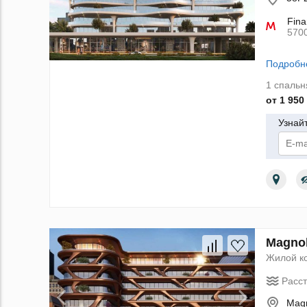
Fina
570
Подробн
1 спальн
от 1 950
Узнай
По
Magnol
Жилой к
Расс
Magn