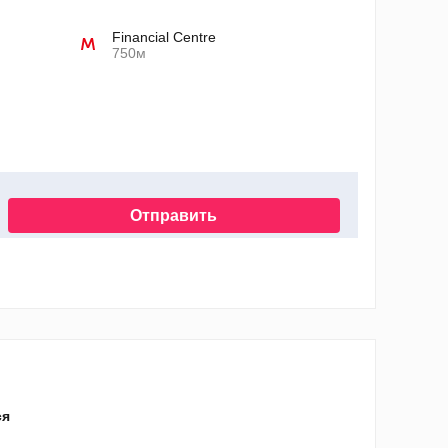
Financial Centre
750м
Отправить
нных
ся