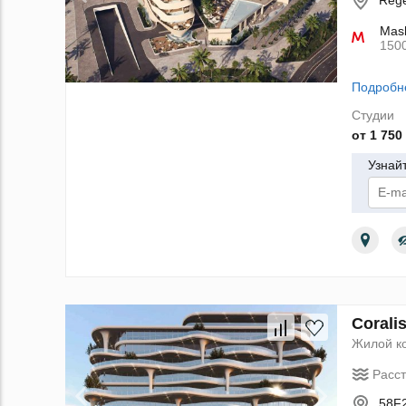
Rege
Mash
150
Подробн
Студии
от 1 750
Узнай
По
Corali
Жилой к
Расс
58F2