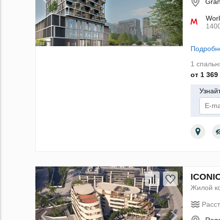
Gran
Worl
140
Подробн
1 спальн
от 1 369
Узнай
По
ICONIC
Жилой к
Расс