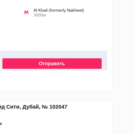
Al Khail (formerly Nakheel)
3000м
Отправить
нных
ид Сити, Дубай, № 102047
я