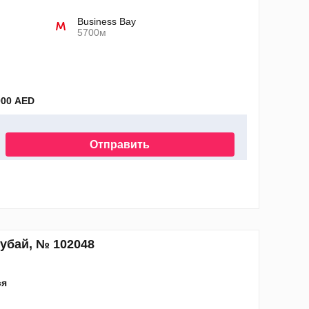
Business Bay
5700м
000 AED
Отправить
нных
Дубай, № 102048
ся