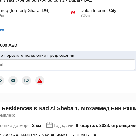
nt Yacht - Al Sufouh - Al Sufouh 2 - Dubai - UAE
req (formerly Sharaf DG)
Dubai Internet City
0м
700м
ее
 000 AED
те первым о появлении предложений
дтверждаю согласие с условиями использования персональных да
s Residences в Nad Al Sheba 1, Мохаммед Бин Раш
омплекс
тояние до моря:
2 км
Год сдачи:
II квартал, 2028, строящийс
+8W3 - Al Merkadh - Nad Al Sheba 1 - Dubai - UAE