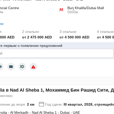
ncial Centre
Burj Khalifa/Dubai Mall
0м
5500м
ее
я
2 спальни
3 спальни
4 спальни
 000 AED
от 2 475 000 AED
от 4 500 000 AED
от 4 500 
те первым о появлении предложений
дтверждаю согласие с условиями использования персональных да
ia в Nad Al Sheba 1, Мохаммед Бин Рашид Сити, 
омплекс
тояние до моря:
2 км
Год сдачи:
III квартал, 2028, строящий
olia - Al Merkadh - Nad Al Sheba 1 - Dubai - UAE