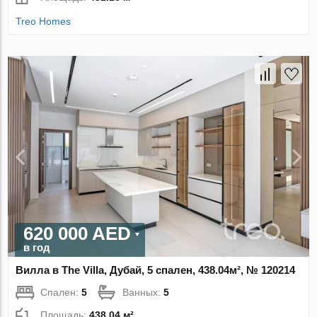
Treo Homes
620 000 AED
в год
Вилла в The Villa, Дубай, 5 спален, 438.04м², № 120214
Спален:
5
Ванных:
5
Площадь:
438.04 м²