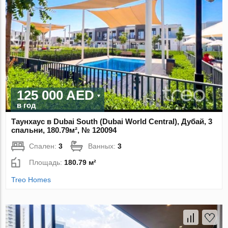
125 000 AED
в год
Таунхаус в Dubai South (Dubai World Central), Дубай, 3
спальни, 180.79м², № 120094
Спален:
3
Ванных:
3
Площадь:
180.79 м²
Treo Homes