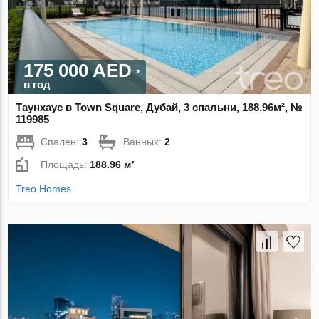
175 000 AED
в год
Таунхаус в Town Square, Дубай, 3 спальни, 188.96м², №
119985
Спален:
3
Ванных:
2
Площадь:
188.96 м²
Treo Homes