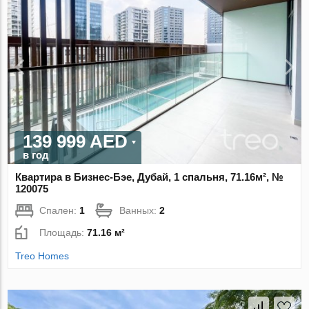
139 999 AED
в год
Квартира в Бизнес-Бэе, Дубай, 1 спальня, 71.16м², №
120075
Спален:
1
Ванных:
2
Площадь:
71.16 м²
Treo Homes