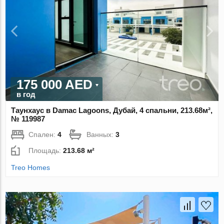
175 000 AED
в год
Таунхаус в Damac Lagoons, Дубай, 4 спальни, 213.68м²,
№ 119987
Спален:
4
Ванных:
3
Площадь:
213.68 м²
Treo Homes