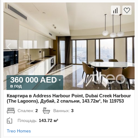
360 000 AED
в год
Квартира в Address Harbour Point, Dubai Creek Harbour
(The Lagoons), Дубай, 2 спальни, 143.72м², № 119753
Спален:
2
Ванных:
3
Площадь:
143.72 м²
Treo Homes