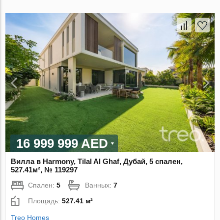
16 999 999 AED
Вилла в Harmony, Tilal Al Ghaf, Дубай, 5 спален,
527.41м², № 119297
Спален:
5
Ванных:
7
Площадь:
527.41 м²
Treo Homes