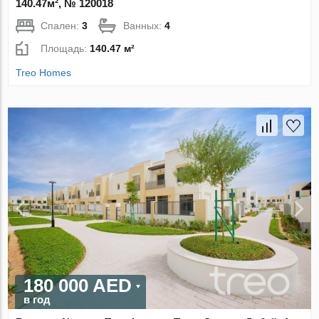
140.47м², № 120018
Спален:
3
Ванных:
4
Площадь:
140.47 м²
Treo Homes
180 000 AED
в год