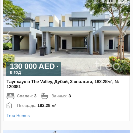
130 000 AED
в год
Таунхаус в The Valley, Дубай, 3 спальни, 182.28м², №
120081
Спален:
3
Ванных:
3
Площадь:
182.28 м²
Treo Homes