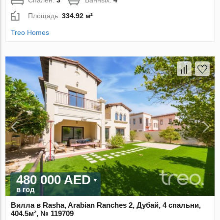
Спален:
3
Ванных:
4
Площадь:
334.92 м²
Treo Homes
480 000 AED
в год
Вилла в Rasha, Arabian Ranches 2, Дубай, 4 спальни,
404.5м², № 119709