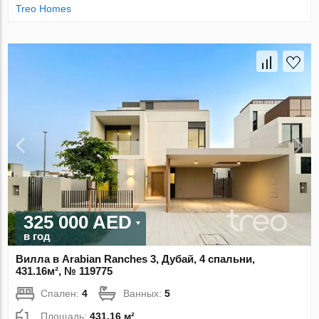
Treo Homes
325 000 AED
в год
Вилла в Arabian Ranches 3, Дубай, 4 спальни,
431.16м², № 119775
Спален:
4
Ванных:
5
Площадь:
431.16 м²