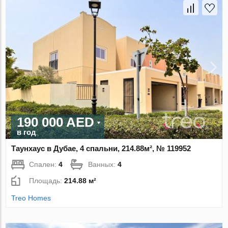
190 000 AED
в год
Таунхаус в Дубае, 4 спальни, 214.88м², № 119952
Спален:
4
Ванных:
4
Площадь:
214.88 м²
Treo Homes