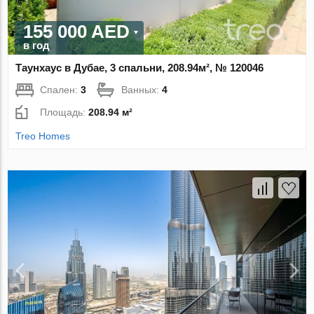
155 000 AED
в год
Таунхаус в Дубае, 3 спальни, 208.94м², № 120046
Спален:
3
Ванных:
4
Площадь:
208.94 м²
Treo Homes