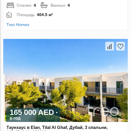
Спален:
4
Ванных:
4
Площадь:
404.5 м²
Treo Homes
165 000 AED
в год
Таунхаус в Elan, Tilal Al Ghaf, Дубай, 3 спальни,