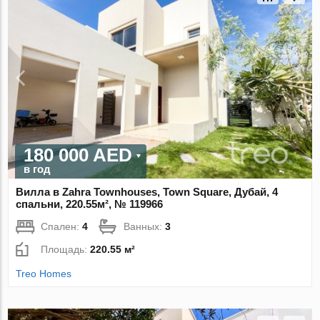
180 000 AED
в год
Вилла в Zahra Townhouses, Town Square, Дубай, 4
спальни, 220.55м², № 119966
Спален:
4
Ванных:
3
Площадь:
220.55 м²
Treo Homes