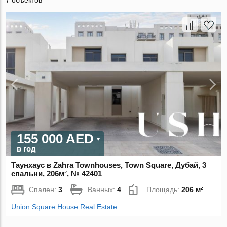
7 объектов
155 000 AED
в год
Таунхаус в Zahra Townhouses, Town Square, Дубай, 3
спальни, 206м², № 42401
Спален:
3
Ванных:
4
Площадь:
206 м²
Union Square House Real Estate