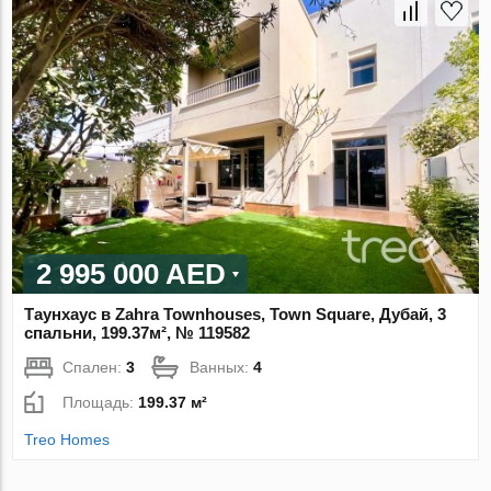
2 995 000 AED
Таунхаус в Zahra Townhouses, Town Square, Дубай, 3
спальни, 199.37м², № 119582
Спален:
3
Ванных:
4
Площадь:
199.37 м²
Treo Homes