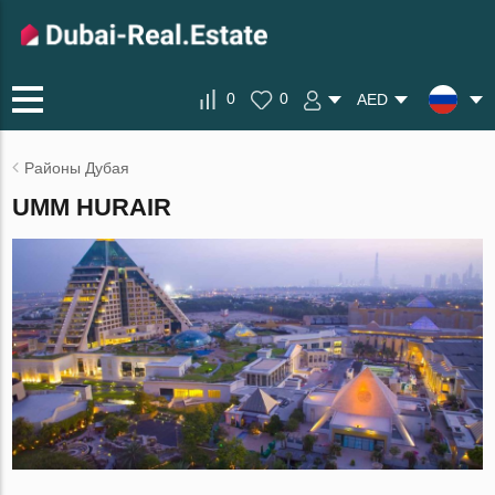
0
0
AED
Районы Дубая
UMM HURAIR