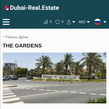
0
0
AED
Районы Дубая
THE GARDENS