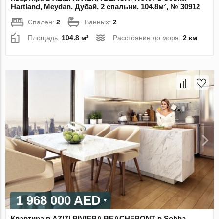
Hartland, Meydan, Дубай, 2 спальни, 104.8м², № 30912
Спален:
2
Ванных:
2
Площадь:
104.8 м²
Расстояние до моря:
2 км
1 968 000 AED
Квартира в AZIZI RIVIERA BEACHFRONT в Sobha