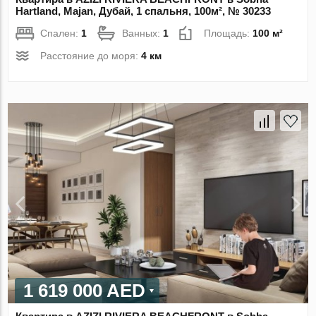
Hartland, Majan, Дубай, 1 спальня, 100м², № 30233
Спален:
1
Ванных:
1
Площадь:
100 м²
Расстояние до моря:
4 км
1 619 000 AED