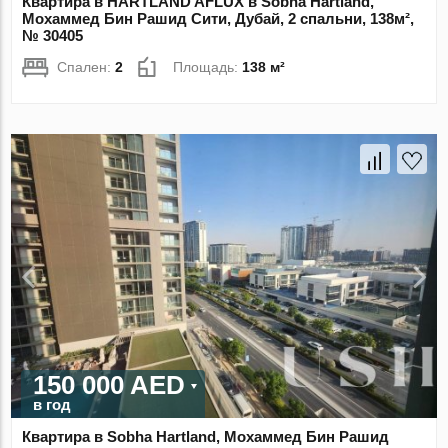
Квартира в HARTLAND AFLUX в Sobha Hartland,
Мохаммед Бин Рашид Сити, Дубай, 2 спальни, 138м²,
№ 30405
Спален:
2
Площадь:
138 м²
150 000 AED
в год
Квартира в Sobha Hartland, Мохаммед Бин Рашид