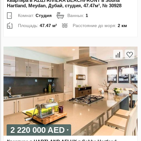
Квартира в AZIZI RIVIERA BEACHFRONT в Sobha
Hartland, Meydan, Дубай, студия, 47.47м², № 30928
Комнат:
Студия
Ванных:
1
Площадь:
47.47 м²
Расстояние до моря:
2 км
2 220 000 AED