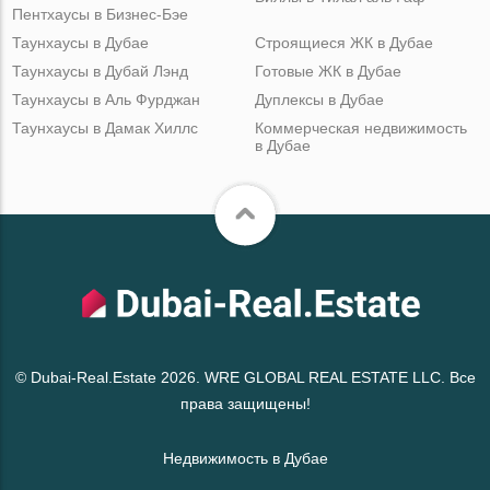
Пентхаусы в Бизнес-Бэе
Таунхаусы в Дубае
Строящиеся ЖК в Дубае
Таунхаусы в Дубай Лэнд
Готовые ЖК в Дубае
Таунхаусы в Аль Фурджан
Дуплексы в Дубае
Таунхаусы в Дамак Хиллс
Коммерческая недвижимость
в Дубае
© Dubai-Real.Estate 2026. WRE GLOBAL REAL ESTATE LLC. Все
права защищены!
Недвижимость в Дубае