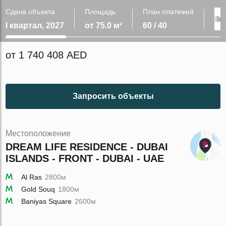
Сдача объекта
Площадь
План платежей
I квартал, 2027
от 75.0 м²
60 / 40
от 1 740 408 AED
Запросить объекты
Местоположение
DREAM LIFE RESIDENCE - DUBAI
ISLANDS - FRONT - DUBAI - UAE
Al Ras
2800м
Gold Souq
1800м
Baniyas Square
2600м