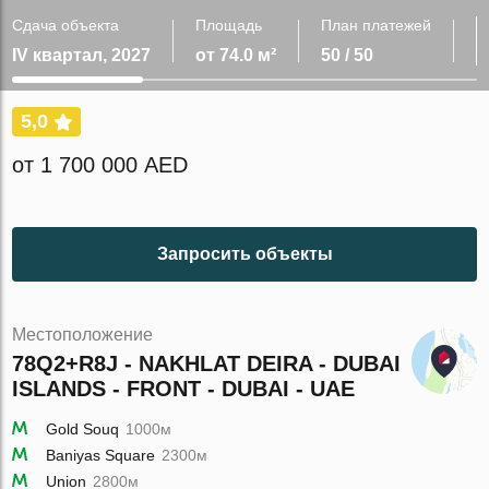
Сдача объекта
Площадь
План платежей
IV квартал, 2027
от 74.0 м²
50 / 50
5,0
от 1 700 000 AED
Запросить объекты
Местоположение
78Q2+R8J - NAKHLAT DEIRA - DUBAI
ISLANDS - FRONT - DUBAI - UAE
Gold Souq
1000м
Baniyas Square
2300м
Union
2800м