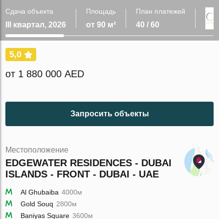
Сдача объекта
Площадь
План платежей
III квартал, 2026
от 90 м²
40 / 60
5,0
от 1 880 000 AED
Запросить объекты
Местоположение
EDGEWATER RESIDENCES - DUBAI
ISLANDS - FRONT - DUBAI - UAE
Al Ghubaiba
4000м
Gold Souq
2800м
Baniyas Square
3600м