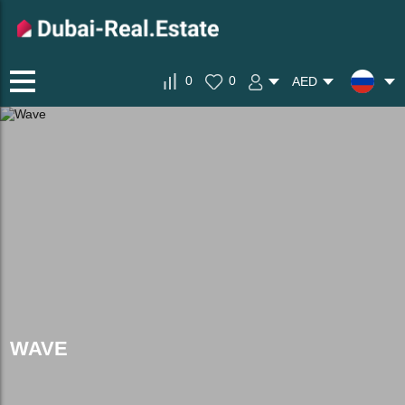
0
0
AED
WAVE