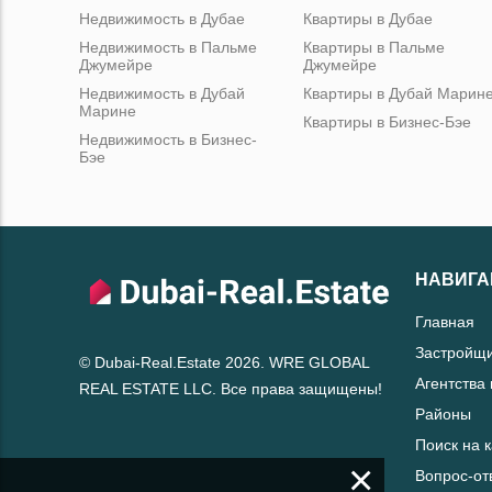
Недвижимость в Дубае
Квартиры в Дубае
Недвижимость в Пальме
Квартиры в Пальме
Джумейре
Джумейре
Недвижимость в Дубай
Квартиры в Дубай Марин
Марине
Квартиры в Бизнес-Бэе
Недвижимость в Бизнес-
Бэе
НАВИГА
Главная
Застройщ
© Dubai-Real.Estate 2026. WRE GLOBAL
Агентства
REAL ESTATE LLC. Все права защищены!
Районы
Поиск на 
×
Вопрос-от