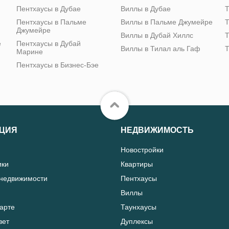
Пентхаусы в Дубае
Виллы в Дубае
Т
Пентхаусы в Пальме
Виллы в Пальме Джумейре
Т
Джумейре
Виллы в Дубай Хиллс
Т
е
Пентхаусы в Дубай
Виллы в Тилал аль Гаф
Т
Марине
Пентхаусы в Бизнес-Бэе
ЦИЯ
НЕДВИЖИМОСТЬ
Новостройки
ики
Квартиры
 недвижимости
Пентхаусы
Виллы
карте
Таунхаусы
вет
Дуплексы