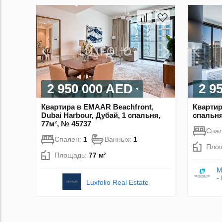
2 950 000 AED
2 9
Квартира в EMAAR Beachfront,
Квартир
Dubai Harbour, Дубай, 1 спальня,
спальня
77м², № 45737
Спа
Спален:
1
Ванных:
1
Пло
Площадь:
77 м²
M
-
Luxfolio Real Estate