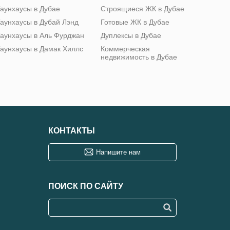
аунхаусы в Дубае
Строящиеся ЖК в Дубае
аунхаусы в Дубай Лэнд
Готовые ЖК в Дубае
аунхаусы в Аль Фурджан
Дуплексы в Дубае
аунхаусы в Дамак Хиллс
Коммерческая
недвижимость в Дубае
КОНТАКТЫ
Напишите нам
ПОИСК ПО САЙТУ