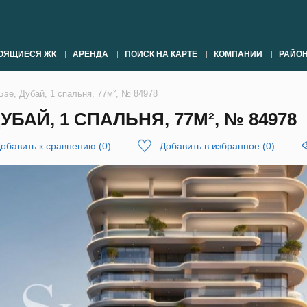
ОЯЩИЕСЯ ЖК
АРЕНДА
ПОИСК НА КАРТЕ
КОМПАНИИ
РАЙО
Бэе, Дубай, 1 спальня, 77м², № 84978
БАЙ, 1 СПАЛЬНЯ, 77М², № 84978
обавить к сравнению
(
0
)
Добавить в избранное
(
0
)