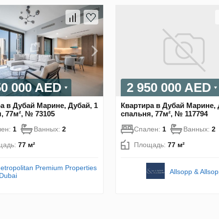
50 000 AED
2 950 000 AED
а в Дубай Марине, Дубай, 1
Квартира в Дубай Марине, 
, 77м², № 73105
спальня, 77м², № 117794
лен:
1
Ванных:
2
Спален:
1
Ванных:
2
щадь:
77 м²
Площадь:
77 м²
etropolitan Premium Properties
Allsopp & Allso
 Dubai