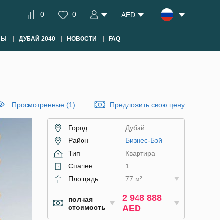
0
0
AED
НЫ
ДУБАЙ 2040
НОВОСТИ
FAQ
Просмотренные (1)
Предложить свою цену
Город
Дубай
Район
Бизнес-Бэй
Тип
Квартира
Спален
1
Площадь
77 м²
2 948 888
полная
стоимость
AED