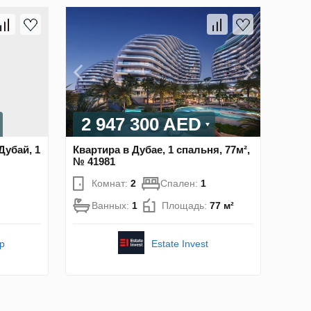
2 947 300 AED
Дубай, 1
Квартира в Дубае, 1 спальня, 77м²,
№ 41981
Комнат:
2
Спален:
1
Ванных:
1
Площадь:
77 м²
pp
Estate Invest