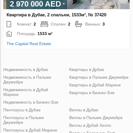
2 970 000 AED
Квартира в Дубае, 2 спальни, 1533м², № 37420
Комнат:
2
Спален:
2
Ванных:
3
Площадь:
1533 м²
The Capital Real Estate
Недвижимость в Дубае
Квартиры в Дубае
Недвижимость в Пальме
Квартиры в Пальме Джумейре
Джумейре
Квартиры в Дубай Марине
Недвижимость в Дубай
Квартиры в Бизнес-Бэе
Марине
Недвижимость в Бизнес-Бэе
Пентхаусы в Дубае
Виллы в Дубае
Пентхаусы в Пальме
Виллы в Пальме Джумейре
Джумейре
Виллы в Дубай Хиллс
Пентхаусы в Дубай Марине
Виллы в Тилал аль Гаф