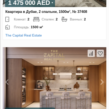
1 475 000 AED
Квартира в Дубае, 2 спальни, 1500м², № 37408
Комнат:
2
Спален:
2
Ванных:
2
Площадь:
1500 м²
The Capital Real Estate