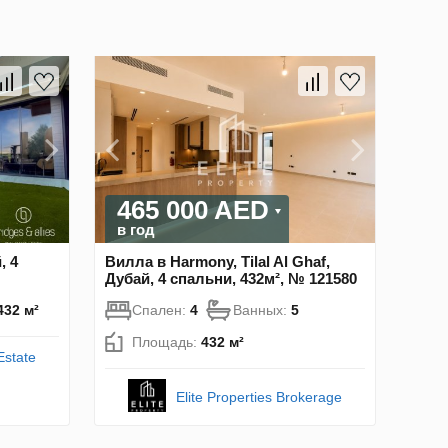
465 000 AED
в год
, 4
Вилла в Harmony, Tilal Al Ghaf,
Дубай, 4 спальни, 432м², № 121580
432 м²
Спален:
4
Ванных:
5
Площадь:
432 м²
Estate
Elite Properties Brokerage