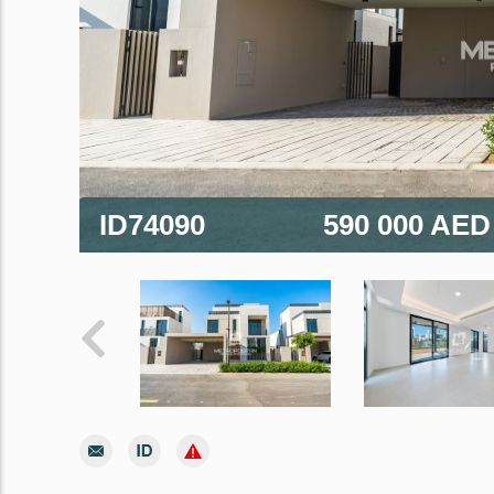
ID74090
590 000 AE