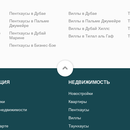
Пентхаусы в Дубае
Виллы в Дубае
Т
Пентхаусы в Пальме
Виллы в Пальме Джумейре
Т
Джумейре
Виллы в Дубай Хиллс
Т
е
Пентхаусы в Дубай
Виллы в Тилал аль Гаф
Т
Марине
Пентхаусы в Бизнес-Бэе
ЦИЯ
НЕДВИЖИМОСТЬ
Новостройки
ики
Квартиры
 недвижимости
Пентхаусы
Виллы
карте
Таунхаусы