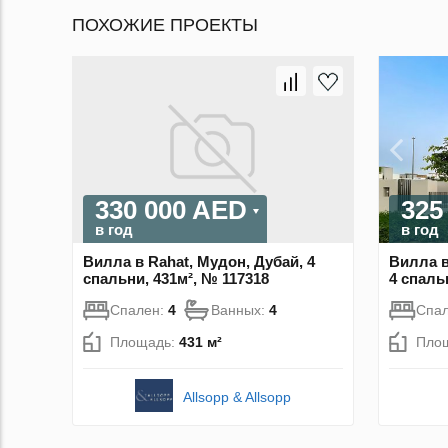
ПОХОЖИЕ ПРОЕКТЫ
330 000 AED
325
в год
в год
Вилла в Rahat, Мудон, Дубай, 4
Вилла в
спальни, 431м², № 117318
4 спаль
Спален:
4
Ванных:
4
Спа
Площадь:
431 м²
Пло
Allsopp & Allsopp