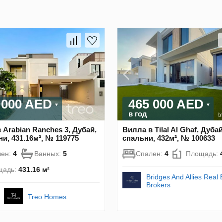
 000 AED
465 000 AED
в год
 Arabian Ranches 3, Дубай,
Вилла в Tilal Al Ghaf, Дубай
ни, 431.16м², № 119775
спальни, 432м², № 100633
лен:
4
Ванных:
5
Спален:
4
Площадь:
щадь:
431.16 м²
Bridges And Allies Real 
Brokers
Treo Homes