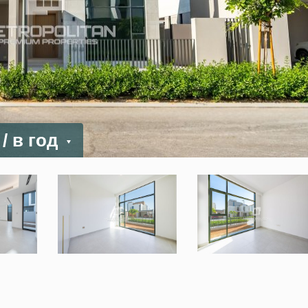
D
/ в год