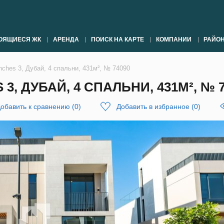
ОЯЩИЕСЯ ЖК
АРЕНДА
ПОИСК НА КАРТЕ
КОМПАНИИ
РАЙО
nches 3, Дубай, 4 спальни, 431м², № 74090
, ДУБАЙ, 4 СПАЛЬНИ, 431М², № 7
обавить к сравнению
(
0
)
Добавить в избранное
(
0
)