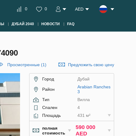
0
0
AED
НЫ
ДУБАЙ 2040
НОВОСТИ
FAQ
4090
Просмотренные (1)
Предложить свою цену
Город
Дубай
Arabian Ranches
Район
3
Тип
Вилла
Спален
4
Площадь
431 м²
590 000
полная
стоимость
AED