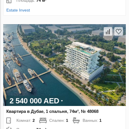
Площадь:
74 м²
Estate Invest
2 540 000 AED
Квартира в Дубае, 1 спальня, 74м², № 48068
Комнат:
2
Спален:
1
Ванных:
1