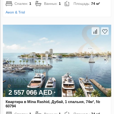
Спален:
1
Ванных:
1
Площадь:
74 м²
Aeon & Trisl
2 557 066 AED
Квартира в Mina Rashid, Дубай, 1 спальня, 74м², №
60794