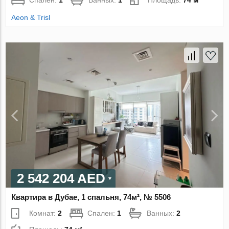
Спален:
1
Ванных:
1
Площадь:
74 м²
Aeon & Trisl
2 542 204 AED
Квартира в Дубае, 1 спальня, 74м², № 5506
Комнат:
2
Спален:
1
Ванных:
2