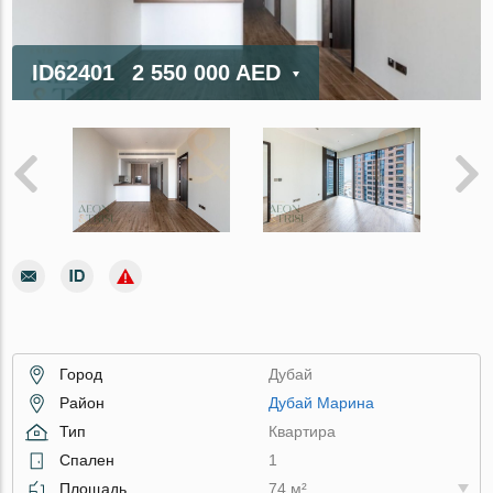
ID62401
2 550 000 AED
Город
Дубай
Район
Дубай Марина
Тип
Квартира
Спален
1
Площадь
74 м²