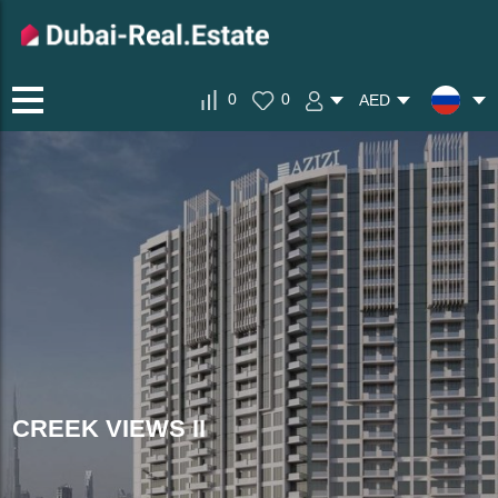
0
0
AED
CREEK VIEWS II