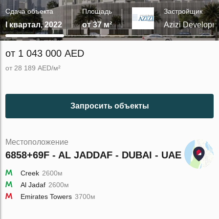
Сдача объекта
Площадь
Застройщик
I квартал, 2022
от 37 м²
Azizi Developm
от 1 043 000 AED
от 28 189 AED/м²
Запросить объекты
Местоположение
6858+69F - AL JADDAF - DUBAI - UAE
Creek
2600м
Al Jadaf
2600м
Emirates Towers
3700м