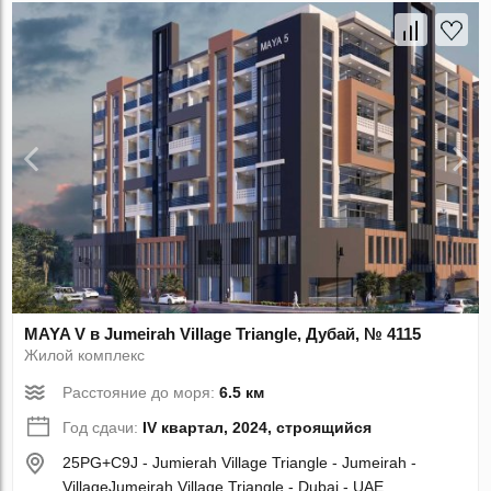
MAYA V в Jumeirah Village Triangle, Дубай, № 4115
Жилой комплекс
Расстояние до моря:
6.5 км
Год сдачи:
IV квартал, 2024, строящийся
25PG+C9J - Jumierah Village Triangle - Jumeirah -
VillageJumeirah Village Triangle - Dubai - UAE