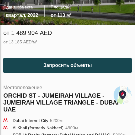
Сдача объекта
Площадь
I квартал, 2022
от 113 м²
от 1 489 904 AED
от 13 185 AED/м²
Запросить объекты
Местоположение
ORCHID ST - JUMEIRAH VILLAGE -
JUMEIRAH VILLAGE TRIANGLE - DUBAI -
UAE
Dubai Internet City
5200м
Al Khail (formerly Nakheel)
4900м