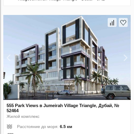
555 Park Views в Jumeirah Village Triangle, Дубай, №
52464
Жилой комплекс
Расстояние до моря:
6.5 км