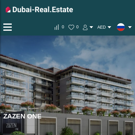
0
0
AED
ZAZEN ONE