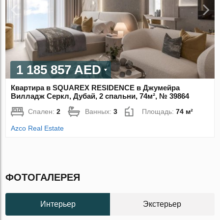
1 185 857 AED
Квартира в SQUAREX RESIDENCE в Джумейра
Вилладж Серкл, Дубай, 2 спальни, 74м², № 39864
Спален:
2
Ванных:
3
Площадь:
74 м²
Azco Real Estate
ФОТОГАЛЕРЕЯ
Интерьер
Экстерьер