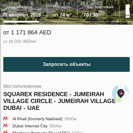
Сдача объекта
Площадь
План платежей
IV квартал, 2026
от 74 м²
70 / 30
от 1 171 864 AED
от 16 025 AED/м²
Запросить объекты
Местоположение
SQUAREX RESIDENCE - JUMEIRAH
VILLAGE CIRCLE - JUMEIRAH VILLAGE -
DUBAI - UAE
Al Khail (formerly Nakheel)
5600м
Dubai Internet City
5600м