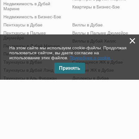
Недвижимость в Дубай
Квартиры в Бизнес-Бэе
Марине
Недвижимость в Бизнес-Бэе
Пентхаусы в Дубае
Виллы в Дубае
Пентхаусы в Пальме
Виллы в Пальме Джумейре
×
Джумейре
Виллы в Дубай Хиллс
Пентхаусы в Дубай Марине
На этом сайте мы используем cookie-файлы. Продолжая
Виллы в Тилал аль Гаф
пользоваться сайтом, вы даете согласие на
Пентхаусы в Бизнес-Бэе
использование этих файлов.
Подробнее о cookie.
Таунхаусы в Дубае
Строящиеся ЖК в Дубае
Принять
Таунхаусы в Дубай Лэнд
Готовые ЖК в Дубае
Таунхаусы в Аль Фурджан
Дуплексы в Дубае
Таунхаусы в Дамак Хиллс
Коммерческая недвижимость
в Дубае