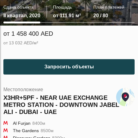
Сдача объекта
Площадь
План платежей
II квартал, 2020
от 111.91 м²
20 / 80
от 1 458 400 AED
от 13 032 AED/м²
Запросить объекты
Местоположение
X3HR+5PF - NEAR UAE EXCHANGE
METRO STATION - DOWNTOWN JABEL
ALI - DUBAI - UAE
Al Furjan
8400м
The Gardens
8500м