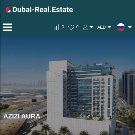
0
0
AED
AZIZI AURA