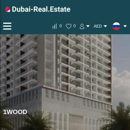
0
0
AED
1WOOD