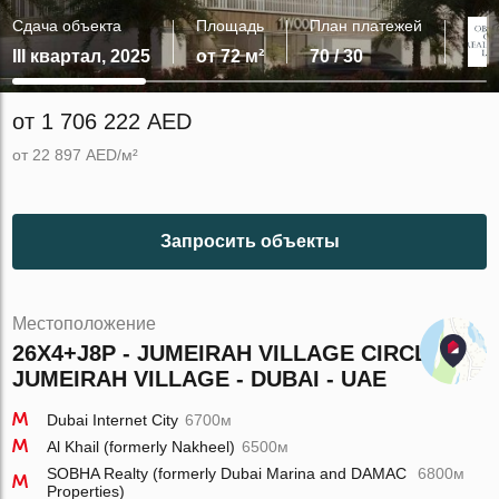
Сдача объекта
Площадь
План платежей
III квартал, 2025
от 72 м²
70 / 30
от 1 706 222 AED
от 22 897 AED/м²
Запросить объекты
Местоположение
26X4+J8P - JUMEIRAH VILLAGE CIRCLE -
JUMEIRAH VILLAGE - DUBAI - UAE
Dubai Internet City
6700м
Al Khail (formerly Nakheel)
6500м
SOBHA Realty (formerly Dubai Marina and DAMAC
6800м
Properties)