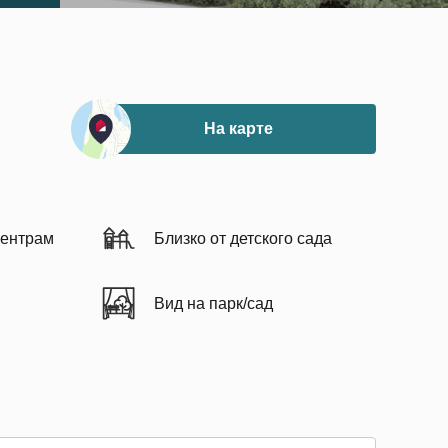
На карте
центрам
Близко от детского сада
Вид на парк/сад