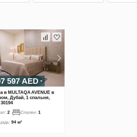
07 597 AED
ра в MULTAQA AVENUE в
м, Дубай, 1 спальня,
 30194
ат:
2
Спален:
1
щадь:
94 м²