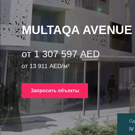
MULTAQA AVENUE
от 1 307 597 AED
от 13 911 AED/м²
Запросить объекты
Сд
IV