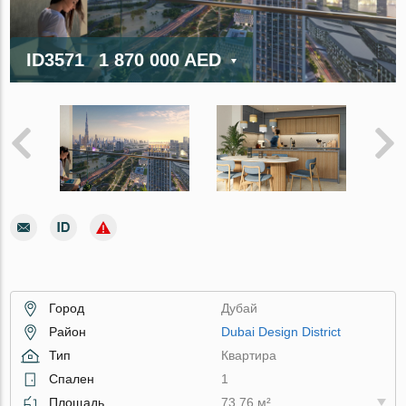
ID3571
1 870 000 AED
Город
Дубай
Район
Dubai Design District
Тип
Квартира
Спален
1
Площадь
73.76 м²