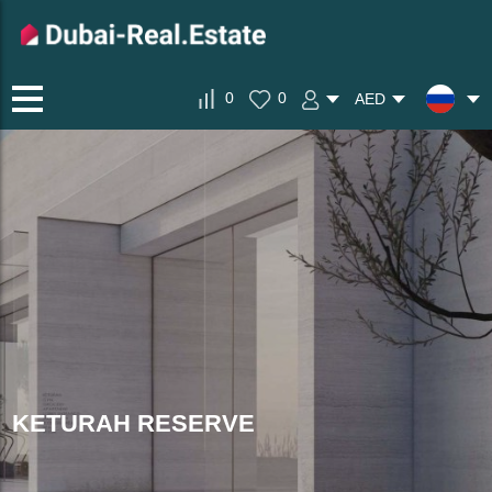
0
0
AED
KETURAH RESERVE