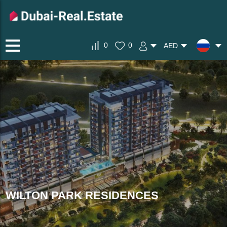
0
0
AED
WILTON PARK RESIDENCES