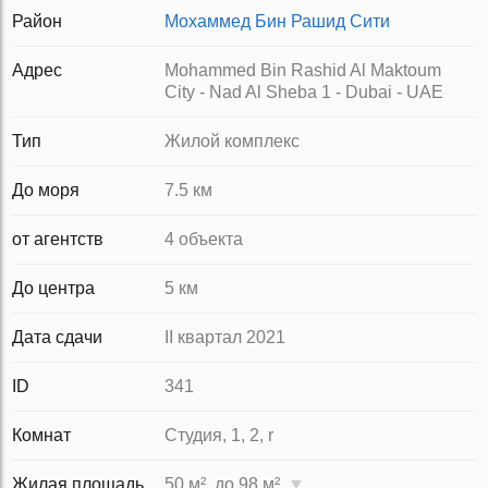
Район
Мохаммед Бин Рашид Сити
Адрес
Mohammed Bin Rashid Al Maktoum
City - Nad Al Sheba 1 - Dubai - UAE
Тип
Жилой комплекс
До моря
7.5 км
от агентств
4 объекта
До центра
5 км
Дата сдачи
II квартал 2021
ID
341
Комнат
Студия, 1, 2, r
Жилая площадь
50 м², до 98 м²