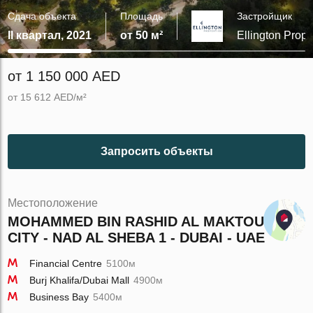
Сдача объекта
Площадь
Застройщик
II квартал, 2021
от 50 м²
Ellington Prope
от 1 150 000 AED
от 15 612 AED/м²
Запросить объекты
Местоположение
MOHAMMED BIN RASHID AL MAKTOUM
CITY - NAD AL SHEBA 1 - DUBAI - UAE
Financial Centre
5100м
Burj Khalifa/Dubai Mall
4900м
Business Bay
5400м