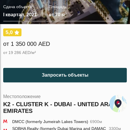
Сдача объекта
Площадь
I квартал, 2021
от 70 м²
5,0
от 1 350 000 AED
от 19 286 AED/м²
Запросить объекты
Местоположение
K2 - CLUSTER K - DUBAI - UNITED ARAB
EMIRATES
DMCC (formerly Jumeirah Lakes Towers)
6900м
SOBHA Realty (formerly Dubai Marina and DAMAC
3300м