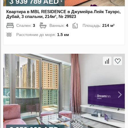
3 939 789 AED
Квартира в MBL RESIDENCE в Джумейра Лейк Тауэрс,
Дубай, 3 спальни, 214м², № 29923
Спален:
3
Ванных:
4
Площадь:
214 м²
Расстояние до моря:
1.5 км