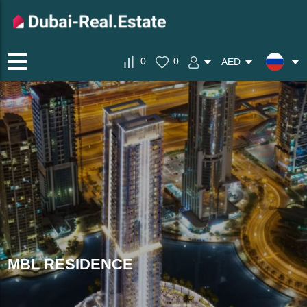
0
0
AED
MBL RESIDENCE