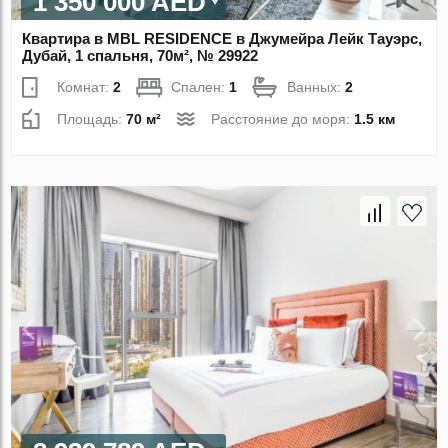
1 350 000 AED
Квартира в MBL RESIDENCE в Джумейра Лейк Тауэрс,
Дубай, 1 спальня, 70м², № 29922
Комнат:
2
Спален:
1
Ванных:
2
Площадь:
70 м²
Расстояние до моря:
1.5 км