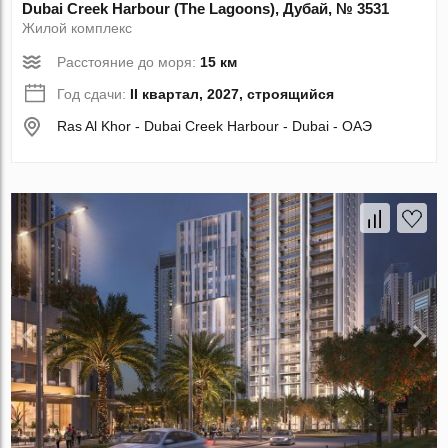
Dubai Creek Harbour (The Lagoons), Дубай, № 3531
Жилой комплекс
Расстояние до моря:
15 км
Год сдачи:
II квартал, 2027, строящийся
Ras Al Khor - Dubai Creek Harbour - Dubai - ОАЭ