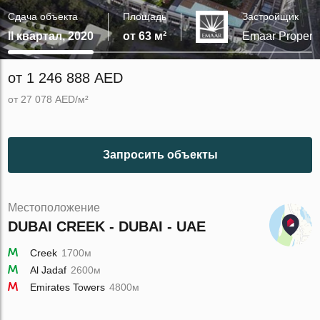
Сдача объекта
Площадь
Застройщик
II квартал, 2020
от 63 м²
Emaar Properti
от 1 246 888 AED
от 27 078 AED/м²
Запросить объекты
Местоположение
DUBAI CREEK - DUBAI - UAE
Creek
1700м
Al Jadaf
2600м
Emirates Towers
4800м