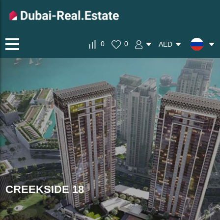
0
0
AED
CREEKSIDE 18