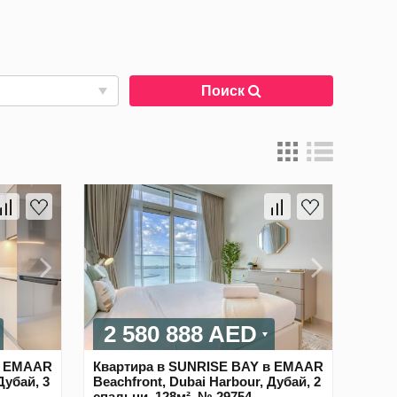
Поиск
2 580 888 AED
в EMAAR
Квартира в SUNRISE BAY в EMAAR
Дубай, 3
Beachfront, Dubai Harbour, Дубай, 2
спальни, 128м², № 29754