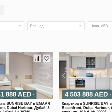
Площадь
Цена, AED
81 888 AED
4 503 888 AED
ра в SUNRISE BAY в EMAAR
Квартира в SUNRISE BAY 
nt, Dubai Harbour, Дубай, 3
Beachfront, Dubai Harbour, 
, 143м², № 29746
спальни, 194м², № 29905