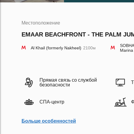
Местоположение
EMAAR BEACHFRONT - THE PALM JUME
SOBHA 
Al Khail (formerly Nakheel)
2100м
Marina
Прямая связь со службой
Т
безопасности
СПА-центр
Ф
Больше особенностей