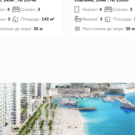
ат:
4
Спален:
3
Комнат:
4
Спален:
3
ных:
3
Площадь:
143 м²
Ванных:
3
Площадь:
тояние до моря:
30 м
Расстояние до моря:
30 м