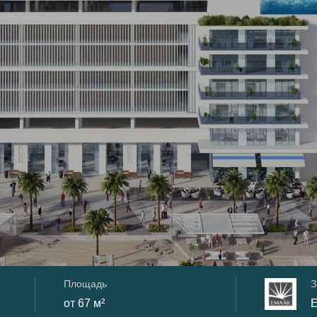
Площадь
З
от 67 м²
E