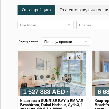
От застройщика
От агентств недвижимости
Все блоки
Спален
Сортировать
По популярности
1 527 888 AED
6 6
Квартира в SUNRISE BAY в EMAAR
Кварти
Beachfront, Dubai Harbour, Дубай, 1
Beachfro
спальня, 68м², № 29904
спальни