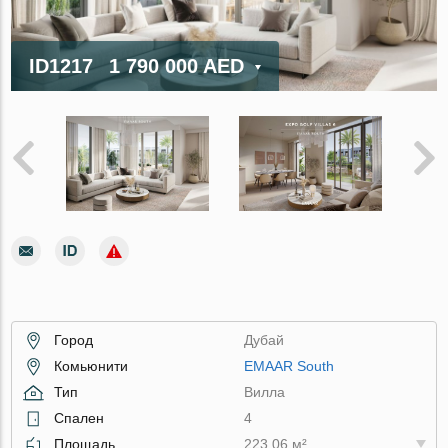
ID1217
1 790 000 AED
Город
Дубай
Комьюнити
EMAAR South
Тип
Вилла
Спален
4
Площадь
223.06 м²