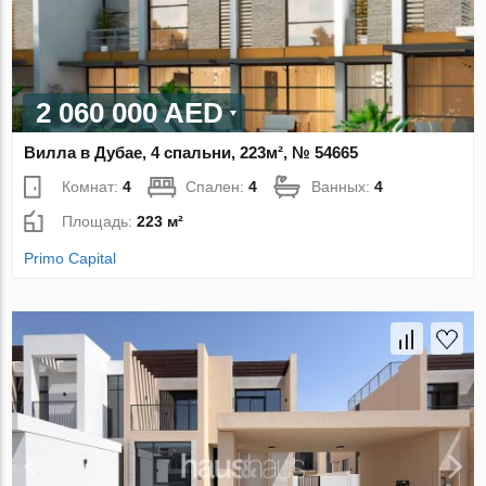
2 060 000 AED
Вилла в Дубае, 4 спальни, 223м², № 54665
Комнат:
4
Спален:
4
Ванных:
4
Площадь:
223 м²
Primo Capital