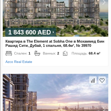
1 843 600 AED
Квартира в The Element at Sobha One в Мохаммед Бин
Рашид Сити, Дубай, 1 спальня, 68.4м², № 39970
Спален:
1
Ванных:
2
Площадь:
68.4 м²
Azco Real Estate