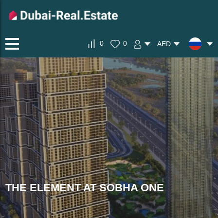
0
0
AED
THE ELEMENT AT SOBHA ONE