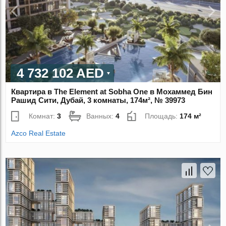
4 732 102 AED
Квартира в The Element at Sobha One в Мохаммед Бин
Рашид Сити, Дубай, 3 комнаты, 174м², № 39973
Комнат:
3
Ванных:
4
Площадь:
174 м²
Azco Real Estate