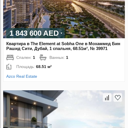
1 843 600 AED
Квартира в The Element at Sobha One в Мохаммед Бин
Рашид Сити, Дубай, 1 спальня, 68.51м², № 39971
Спален:
1
Ванных:
1
Площадь:
68.51 м²
Azco Real Estate