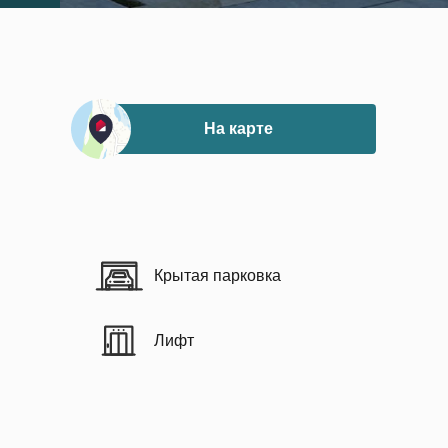
На карте
Крытая парковка
Лифт