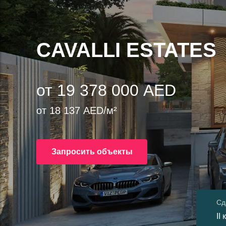
CAVALLI ESTATES
от 19 378 000 AED
от 18 137 AED/м²
Запросить объекты
Сд
II