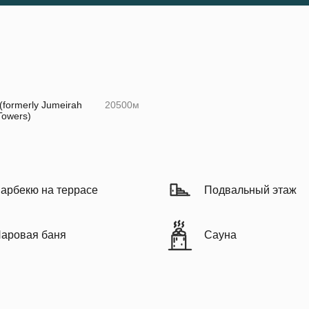
formerly Jumeirah
20500м
Towers)
арбекю на террасе
Подвальный этаж
аровая баня
Сауна