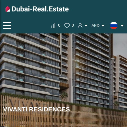
0
0
AED
VIVANTI RESIDENCES