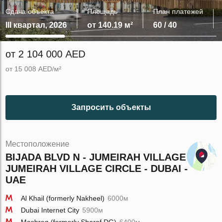
Сдача объекта
Площадь
План платежей
III квартал, 2026
от 140.19 м²
60 / 40
от 2 104 000 AED
от 15 008 AED/м²
Запросить объекты
Местоположение
BIJADA BLVD N - JUMEIRAH VILLAGE -
JUMEIRAH VILLAGE CIRCLE - DUBAI -
UAE
Al Khail (formerly Nakheel)
6000м
Dubai Internet City
5900м