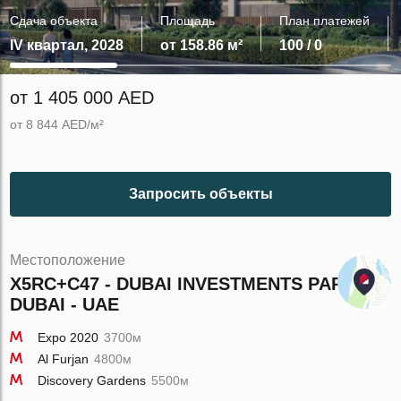
Сдача объекта
Площадь
План платежей
IV квартал, 2028
от 158.86 м²
100 / 0
от 1 405 000 AED
от 8 844 AED/м²
Запросить объекты
Местоположение
X5RC+C47 - DUBAI INVESTMENTS PARK -
DUBAI - UAE
Expo 2020
3700м
Al Furjan
4800м
Discovery Gardens
5500м