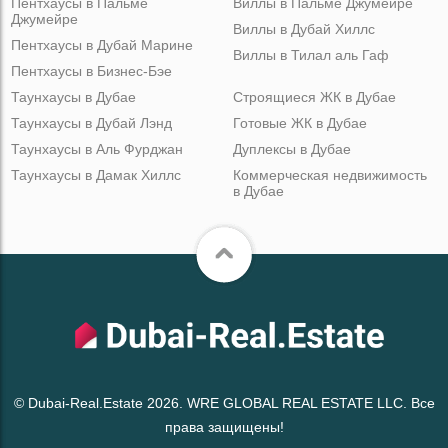
Пентхаусы в Пальме
Виллы в Пальме Джумейре
Джумейре
Виллы в Дубай Хиллс
Пентхаусы в Дубай Марине
Виллы в Тилал аль Гаф
Пентхаусы в Бизнес-Бэе
Таунхаусы в Дубае
Строящиеся ЖК в Дубае
Таунхаусы в Дубай Лэнд
Готовые ЖК в Дубае
Таунхаусы в Аль Фурджан
Дуплексы в Дубае
Таунхаусы в Дамак Хиллс
Коммерческая недвижимость
в Дубае
© Dubai-Real.Estate 2026. WRE GLOBAL REAL ESTATE LLC. Все
права защищены!