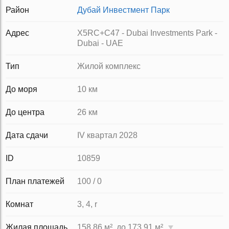
Район
Дубай Инвестмент Парк
Адрес
X5RC+C47 - Dubai Investments Park -
Dubai - UAE
Тип
Жилой комплекс
До моря
10 км
До центра
26 км
Дата сдачи
IV квартал 2028
ID
10859
План платежей
100 / 0
Комнат
3, 4, r
Жилая площадь
158.86 м², до 173.91 м²