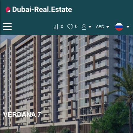
0
0
AED
VERDANA 7