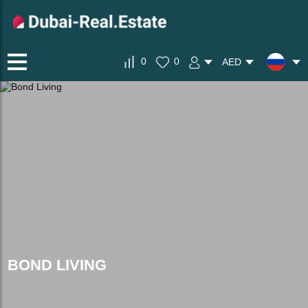
0
0
AED
BOND LIVING