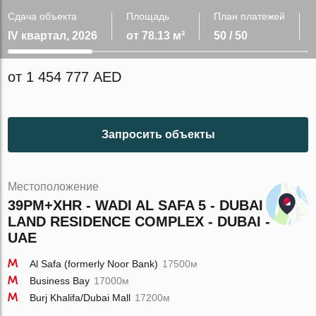
Сдача объекта
Площадь
План платежей
IV квартал, 2026
от 78.13 м²
50 / 50
от 1 454 777 AED
Запросить объекты
Местоположение
39PM+XHR - WADI AL SAFA 5 - DUBAI
LAND RESIDENCE COMPLEX - DUBAI -
UAE
Al Safa (formerly Noor Bank)
17500м
Business Bay
17000м
Burj Khalifa/Dubai Mall
17200м