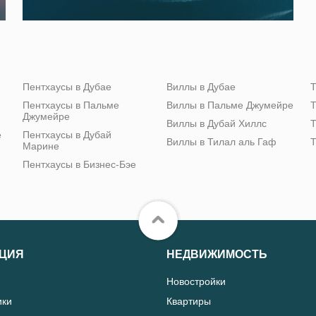
Пентхаусы в Дубае
Виллы в Дубае
Т
Пентхаусы в Пальме
Виллы в Пальме Джумейре
Т
Джумейре
Виллы в Дубай Хиллс
Т
е
Пентхаусы в Дубай
Виллы в Тилал аль Гаф
Т
Марине
Пентхаусы в Бизнес-Бэе
ЦИЯ
НЕДВИЖИМОСТЬ
Новостройки
ики
Квартиры