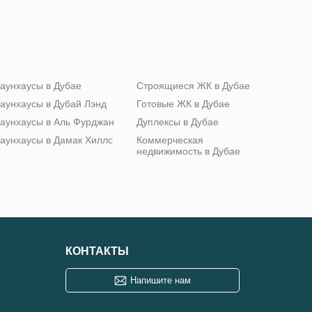
аунхаусы в Дубае
Строящиеся ЖК в Дубае
аунхаусы в Дубай Лэнд
Готовые ЖК в Дубае
аунхаусы в Аль Фурджан
Дуплексы в Дубае
аунхаусы в Дамак Хиллс
Коммерческая
недвижимость в Дубае
КОНТАКТЫ
Напишите нам