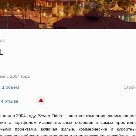
nal
L
ке с 2004 года
:
1 объект
Строи
4 отзыва
анная в 2004 году, Seven Tides — частная компания, занимающая
ния с портфелем исключительных объектов в самых престижны
чными проектами, включая жилые, коммерческие и курортны
разование рабочего пространства или предложение спокойного о