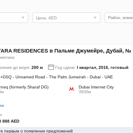
Цена, AED
ARA RESIDENCES в Пальме Джумейре, Дубай, № 
омплекс
тояние до моря:
200 м
Год сдачи:
I квартал, 2016, готовый
+G5Q - Unnamed Road - The Palm Jumeirah - Dubai - UAE
req (formerly Sharaf DG)
Dubai Internet City
0м
3500м
ее
и
0 888 AED
те первым о появлении предложений