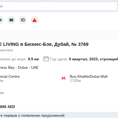
дтверждаю согласие с условиями использования персональных да
 LIVING в Бизнес-Бэе, Дубай, № 3769
омплекс
тояние до моря:
9.9 км
Год сдачи:
II квартал, 2023, строящи
ness Bay - Dubai - UAE
ncial Centre
Burj Khalifa/Dubai Mall
0м
2700м
ее
 888 AED
те первым о появлении предложений