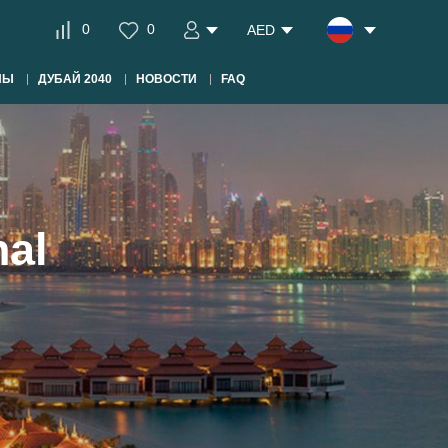
0
0
AED
НЫ
ДУБАЙ 2040
НОВОСТИ
FAQ
nal