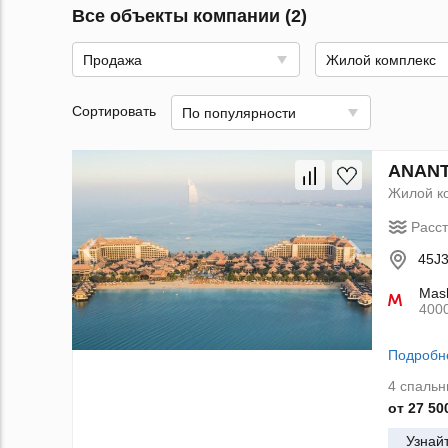
Все объекты компании (2)
Продажа
Жилой комплекс
Сортировать
По популярности
ANANT
Жилой к
Расс
45J3
Mash
400
Подробн
4 спальн
от 27 50
Узнай