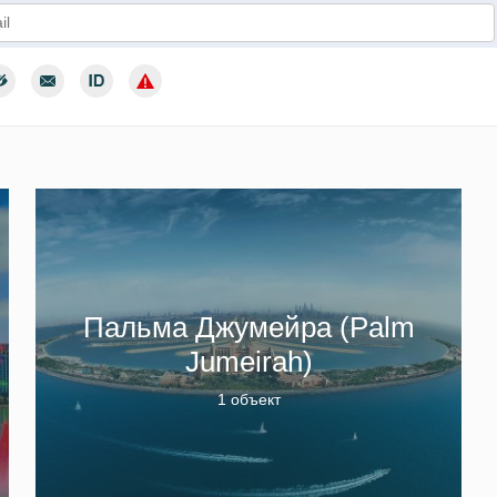
дтверждаю согласие с условиями использования персональных да
Пальма Джумейра (Palm
Jumeirah)
1 объект