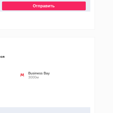
Отправить
нных
йся
Business Bay
3000м