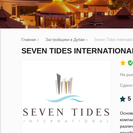
Главная
›
Застройщики в Дубае
›
Seven Tides Internatio
SEVEN TIDES INTERNATIONA
На рын
Сдано
5
Основ
компа
разли
преоб