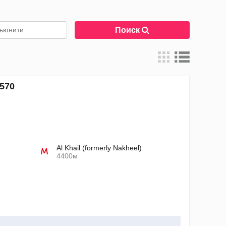
Поиск
570
Al Khail (formerly Nakheel)
4400м