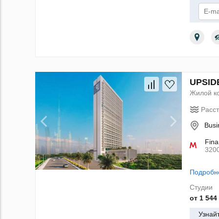
По
UPSIDE
Жилой к
Расс
Busi
Fina
320
Подробн
Студии
от 1 544
Узнай